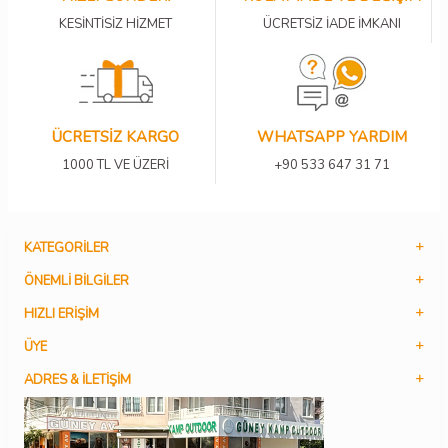
KESİNTİSİZ HİZMET
ÜCRETSİZ İADE İMKANI
ÜCRETSİZ KARGO
WHATSAPP YARDIM
1000 TL VE ÜZERİ
+90 533 647 31 71
KATEGORILER
ÖNEMLI BILGILER
HIZLI ERIŞIM
ÜYE
ADRES & İLETIŞIM