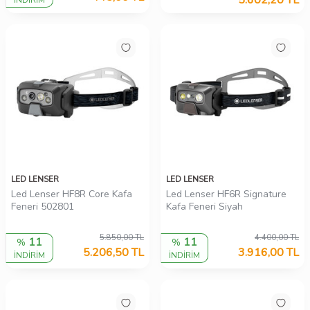
5.602,20
TL
İNDİRİM
LED LENSER
LED LENSER
Led Lenser HF8R Core Kafa
Led Lenser HF6R Signature
Feneri 502801
Kafa Feneri Siyah
5.850,00
TL
4.400,00
TL
11
11
%
%
5.206,50
TL
3.916,00
TL
İNDİRİM
İNDİRİM