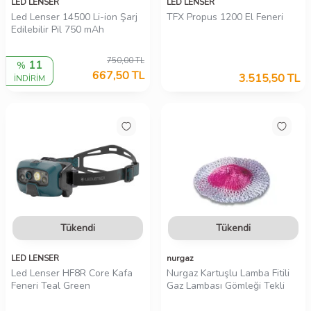
LED LENSER
LED LENSER
Led Lenser 14500 Li-ion Şarj
TFX Propus 1200 El Feneri
Edilebilir Pil 750 mAh
750,00
TL
11
%
667,50
TL
3.515,50
TL
İNDİRİM
Tükendi
Tükendi
LED LENSER
nurgaz
Led Lenser HF8R Core Kafa
Nurgaz Kartuşlu Lamba Fitili
Feneri Teal Green
Gaz Lambası Gömleği Tekli