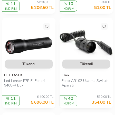
5.850,00
TL
90,00
TL
11
10
%
%
5.206,50
TL
81,00
TL
İNDİRİM
İNDİRİM
Tükendi
Tükendi
LED LENSER
Fenix
Led Lenser P7R El Feneri
Fenix AR102 Uzatma Swi·tch
9408-R Box
Aparatı
6.400,00
TL
590,00
TL
11
40
%
%
5.696,00
TL
354,00
TL
İNDİRİM
İNDİRİM