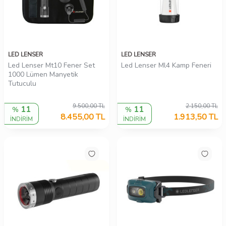
LED LENSER
LED LENSER
Led Lenser Mt10 Fener Set
Led Lenser Ml4 Kamp Feneri
1000 Lümen Manyetik
Tutuculu
9.500,00
TL
2.150,00
TL
11
11
%
%
8.455,00
TL
1.913,50
TL
İNDİRİM
İNDİRİM