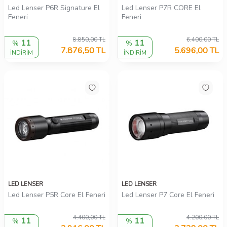
Led Lenser P6R Signature El
Led Lenser P7R CORE El
Feneri
Feneri
8.850,00
TL
6.400,00
TL
11
11
%
%
7.876,50
TL
5.696,00
TL
İNDİRİM
İNDİRİM
LED LENSER
LED LENSER
Led Lenser P5R Core El Feneri
Led Lenser P7 Core El Feneri
4.400,00
TL
4.200,00
TL
11
11
%
%