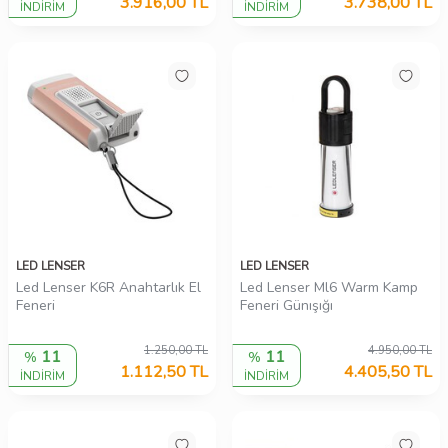
3.916,00
TL
3.738,00
TL
İNDİRİM
İNDİRİM
LED LENSER
LED LENSER
Led Lenser K6R Anahtarlık El
Led Lenser Ml6 Warm Kamp
Feneri
Feneri Günışığı
1.250,00
TL
4.950,00
TL
11
11
%
%
1.112,50
TL
4.405,50
TL
İNDİRİM
İNDİRİM