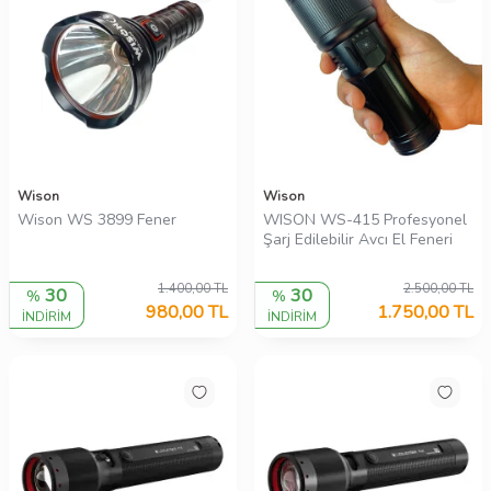
Wison
Wison
Wison WS 3899 Fener
WISON WS-415 Profesyonel
Şarj Edilebilir Avcı El Feneri
1.400,00
TL
2.500,00
TL
30
30
%
%
980,00
TL
1.750,00
TL
İNDİRİM
İNDİRİM