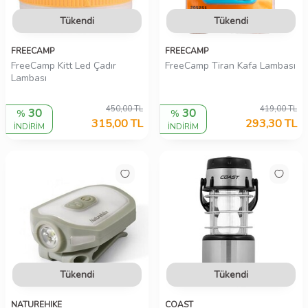
Tükendi
Tükendi
FREECAMP
FREECAMP
FreeCamp Kitt Led Çadır
FreeCamp Tiran Kafa Lambası
Lambası
450,00
TL
419,00
TL
30
30
%
%
315,00
TL
293,30
TL
İNDİRİM
İNDİRİM
Tükendi
Tükendi
NATUREHIKE
COAST