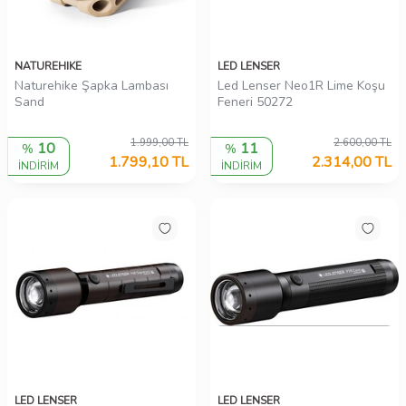
NATUREHIKE
LED LENSER
Naturehike Şapka Lambası
Led Lenser Neo1R Lime Koşu
Sand
Feneri 50272
1.999,00
TL
2.600,00
TL
10
11
%
%
1.799,10
TL
2.314,00
TL
İNDİRİM
İNDİRİM
LED LENSER
LED LENSER