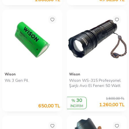
Wison
Wison
Ws 3 Gen Pil
Wison WS-315 Profesyonel
Şarjlı Avcı El Feneri 50 Watt
1.800,00
TL
30
%
1.260,00
TL
650,00
TL
İNDİRİM