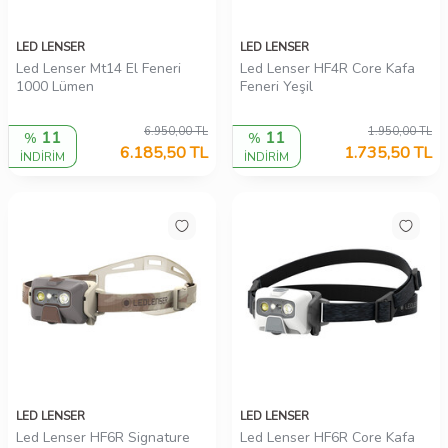
LED LENSER
LED LENSER
Led Lenser Mt14 El Feneri
Led Lenser HF4R Core Kafa
1000 Lümen
Feneri Yeşil
6.950,00
TL
1.950,00
TL
11
11
%
%
6.185,50
TL
1.735,50
TL
İNDİRİM
İNDİRİM
LED LENSER
LED LENSER
Led Lenser HF6R Signature
Led Lenser HF6R Core Kafa