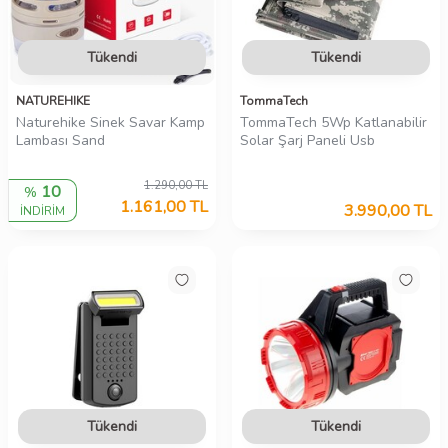
Tükendi
Tükendi
NATUREHIKE
TommaTech
Naturehike Sinek Savar Kamp
TommaTech 5Wp Katlanabilir
Lambası Sand
Solar Şarj Paneli Usb
1.290,00
TL
10
%
1.161,00
TL
3.990,00
TL
İNDİRİM
Tükendi
Tükendi