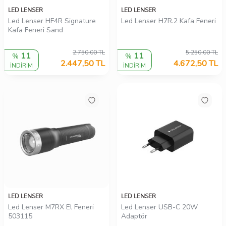
LED LENSER
LED LENSER
Led Lenser HF4R Signature
Led Lenser H7R.2 Kafa Feneri
Kafa Feneri Sand
2.750,00
TL
5.250,00
TL
11
11
%
%
2.447,50
TL
4.672,50
TL
İNDİRİM
İNDİRİM
LED LENSER
LED LENSER
Led Lenser M7RX El Feneri
Led Lenser USB-C 20W
503115
Adaptör