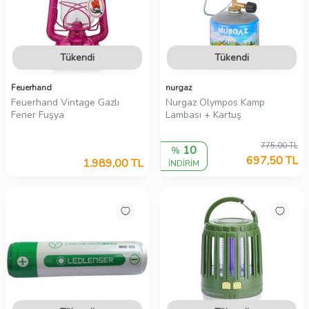
Tükendi
Tükendi
Feuerhand
nurgaz
Feuerhand Vintage Gazlı
Nurgaz Olympos Kamp
Fener Fuşya
Lambası + Kartuş
775,00
TL
10
%
697,50
TL
1.989,00
TL
İNDİRİM