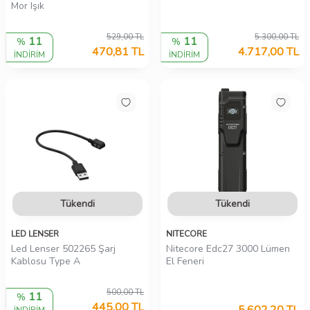
Mor Işık
529,00
TL
5.300,00
TL
11
11
%
%
470,81
TL
4.717,00
TL
İNDİRİM
İNDİRİM
Tükendi
Tükendi
LED LENSER
NITECORE
Led Lenser 502265 Şarj
Nitecore Edc27 3000 Lümen
Kablosu Type A
El Feneri
500,00
TL
11
%
445,00
TL