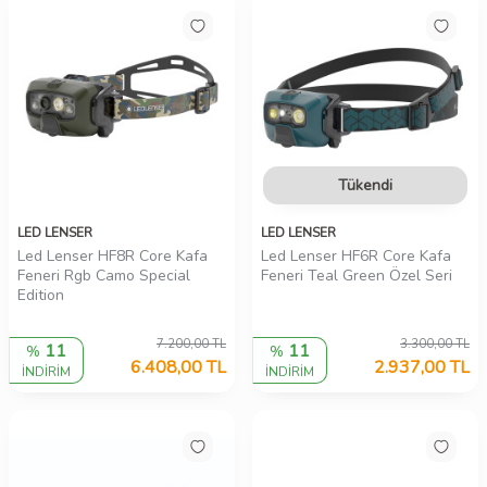
Tükendi
LED LENSER
LED LENSER
Led Lenser HF8R Core Kafa
Led Lenser HF6R Core Kafa
Feneri Rgb Camo Special
Feneri Teal Green Özel Seri
Edition
7.200,00
TL
3.300,00
TL
11
11
%
%
6.408,00
TL
2.937,00
TL
İNDİRİM
İNDİRİM