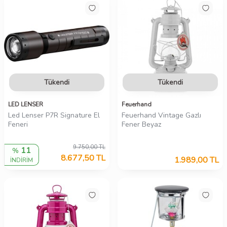
Tükendi
Tükendi
LED LENSER
Feuerhand
Led Lenser P7R Signature El
Feuerhand Vintage Gazlı
Feneri
Fener Beyaz
9.750,00
TL
11
%
8.677,50
TL
1.989,00
TL
İNDİRİM