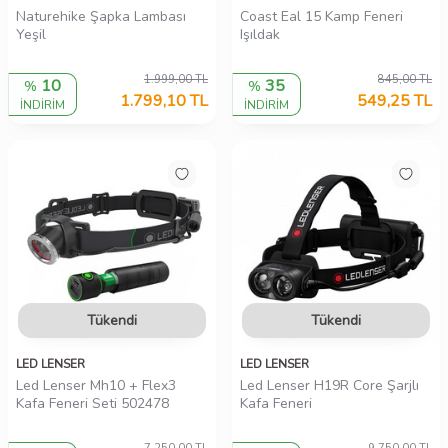
Naturehike Şapka Lambası
Coast Eal 15 Kamp Feneri
Yeşil
Işıldak
1.999,00
TL
845,00
TL
10
35
%
%
1.799,10
TL
549,25
TL
İNDİRİM
İNDİRİM
Tükendi
Tükendi
LED LENSER
LED LENSER
Led Lenser Mh10 + Flex3
Led Lenser H19R Core Şarjlı
Kafa Feneri Seti 502478
Kafa Feneri