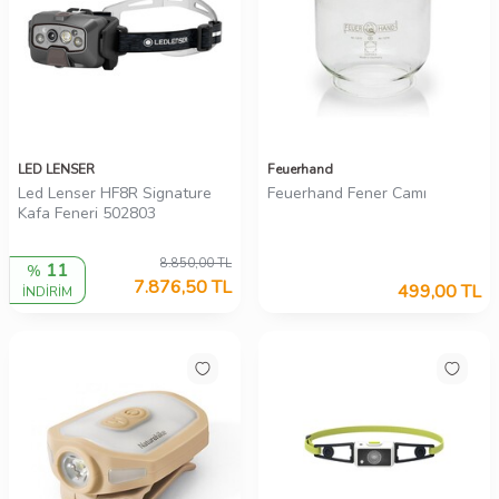
LED LENSER
Feuerhand
Led Lenser HF8R Signature
Feuerhand Fener Camı
Kafa Feneri 502803
8.850,00
TL
11
%
7.876,50
TL
499,00
TL
İNDİRİM