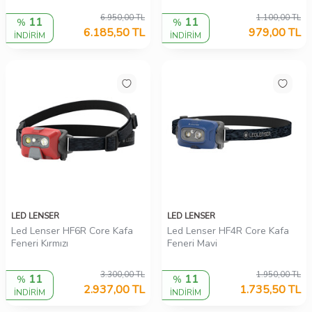
6.950,00
TL
1.100,00
TL
11
11
%
%
6.185,50
TL
979,00
TL
İNDİRİM
İNDİRİM
LED LENSER
LED LENSER
Led Lenser HF6R Core Kafa
Led Lenser HF4R Core Kafa
Feneri Kırmızı
Feneri Mavi
3.300,00
TL
1.950,00
TL
11
11
%
%
2.937,00
TL
1.735,50
TL
İNDİRİM
İNDİRİM