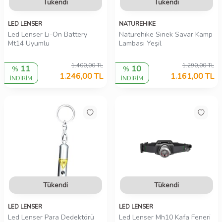
Tükendi
Tükendi
LED LENSER
NATUREHIKE
Led Lenser Li-On Battery
Naturehike Sinek Savar Kamp
Mt14 Uyumlu
Lambası Yeşil
1.400,00
TL
1.290,00
TL
11
10
%
%
1.246,00
TL
1.161,00
TL
İNDİRİM
İNDİRİM
Tükendi
Tükendi
LED LENSER
LED LENSER
Led Lenser Para Dedektörü
Led Lenser Mh10 Kafa Feneri