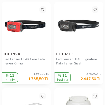
LED LENSER
LED LENSER
Led Lenser HF4R Core Kafa
Led Lenser HF4R Signature
Feneri Kırmızı
Kafa Feneri Siyah
1.950,00
TL
2.750,00
TL
11
11
%
%
1.735,50
TL
2.447,50
TL
İNDİRİM
İNDİRİM