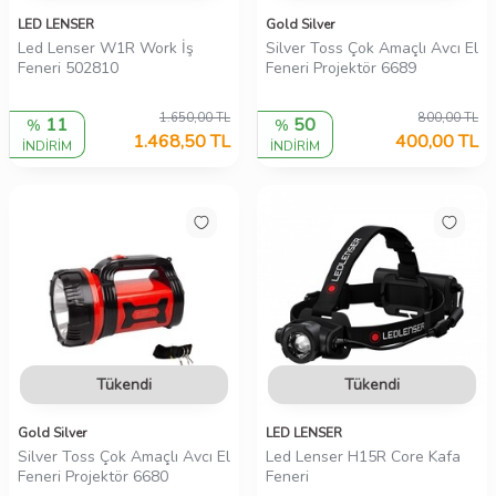
LED LENSER
Gold Silver
Led Lenser W1R Work İş
Silver Toss Çok Amaçlı Avcı El
Feneri 502810
Feneri Projektör 6689
1.650,00
TL
800,00
TL
11
50
%
%
1.468,50
TL
400,00
TL
İNDİRİM
İNDİRİM
Tükendi
Tükendi
Gold Silver
LED LENSER
Silver Toss Çok Amaçlı Avcı El
Led Lenser H15R Core Kafa
Feneri Projektör 6680
Feneri