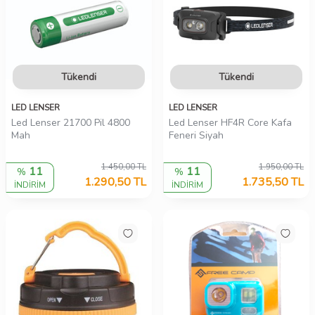
Tükendi
Tükendi
LED LENSER
LED LENSER
Led Lenser 21700 Pil 4800
Led Lenser HF4R Core Kafa
Mah
Feneri Siyah
1.450,00
TL
1.950,00
TL
11
11
%
%
1.290,50
TL
1.735,50
TL
İNDİRİM
İNDİRİM