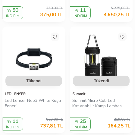
750,00
TL
5.225,00
TL
50
11
%
%
375,00
TL
4.650,25
TL
İNDİRİM
İNDİRİM
Tükendi
Tükendi
LED LENSER
Summit
Led Lenser Neo3 White Koşu
Summit Micro Cob Led
Feneri
Katlanabilir Kamp Lambası
829,00
TL
219,00
TL
11
25
%
%
737,81
TL
164,25
TL
İNDİRİM
İNDİRİM