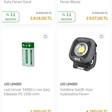
Kafa Feneri Sand
Feneri Beyaz
4.400,00
TL
3.300,00
TL
11
11
%
%
3.916,00
TL
2.937,00
TL
İNDİRİM
İNDİRİM
LED LENSER
LED LENSER
Led Lenser 14500 Li-ion Şarj
Solidline Sal2R Alan
Edilebilir Pil 1550 mAh
Aydınlatma Feneri
1.000,00
TL
4.750,00
TL