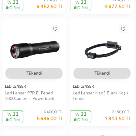
7.250,00
TL
9.750,00
TL
11
11
%
%
6.452,50
TL
8.677,50
TL
İNDİRİM
İNDİRİM
Tükendi
Tükendi
LED LENSER
LED LENSER
Led Lenser P7R El Feneri
Led Lenser Neo3 Black Koşu
1000Lumen + Powerbank
Feneri
6.400,00
TL
2.150,00
TL
11
11
%
%
5.696,00
TL
1.913,50
TL
İNDİRİM
İNDİRİM