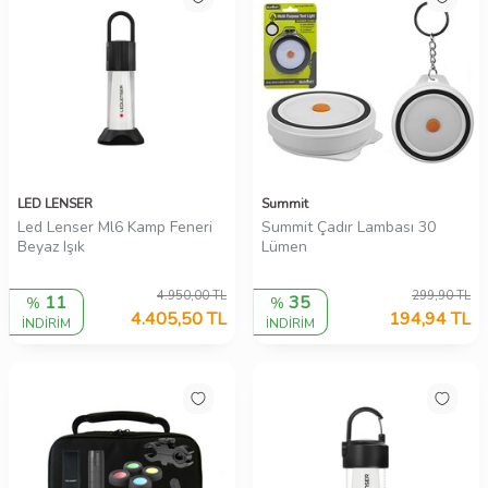
LED LENSER
Summit
Led Lenser Ml6 Kamp Feneri
Summit Çadır Lambası 30
Beyaz Işık
Lümen
4.950,00
TL
299,90
TL
11
35
%
%
4.405,50
TL
194,94
TL
İNDİRİM
İNDİRİM