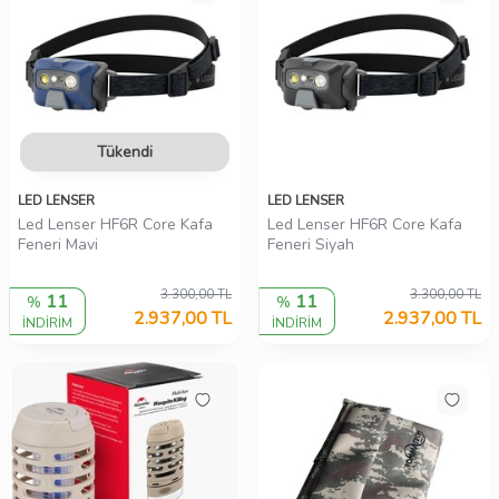
Tükendi
LED LENSER
LED LENSER
Led Lenser HF6R Core Kafa
Led Lenser HF6R Core Kafa
Feneri Mavi
Feneri Siyah
3.300,00
TL
3.300,00
TL
11
11
%
%
2.937,00
TL
2.937,00
TL
İNDİRİM
İNDİRİM