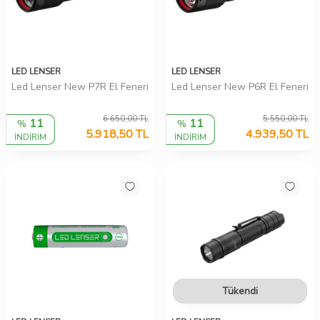
LED LENSER
LED LENSER
Led Lenser New P7R El Feneri
Led Lenser New P6R El Feneri
6.650,00
TL
5.550,00
TL
11
11
%
%
5.918,50
TL
4.939,50
TL
İNDİRİM
İNDİRİM
Tükendi