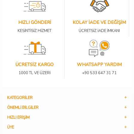
HIZLI GÖNDERİ
KOLAY İADE VE DEĞİŞİM
KESİNTİSİZ HİZMET
ÜCRETSİZ İADE İMKANI
ÜCRETSİZ KARGO
WHATSAPP YARDIM
1000 TL VE ÜZERİ
+90 533 647 31 71
KATEGORILER
ÖNEMLI BILGILER
HIZLI ERIŞIM
ÜYE