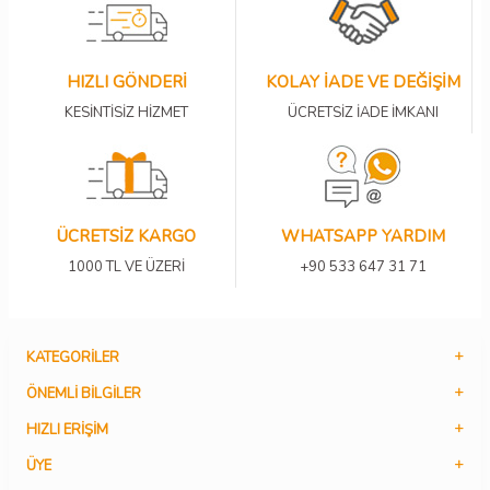
HIZLI GÖNDERİ
KOLAY İADE VE DEĞİŞİM
KESİNTİSİZ HİZMET
ÜCRETSİZ İADE İMKANI
ÜCRETSİZ KARGO
WHATSAPP YARDIM
1000 TL VE ÜZERİ
+90 533 647 31 71
KATEGORILER
ÖNEMLI BILGILER
HIZLI ERIŞIM
ÜYE