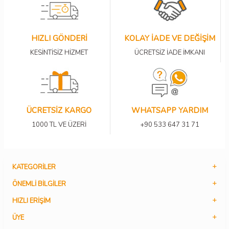
HIZLI GÖNDERİ
KOLAY İADE VE DEĞİŞİM
KESİNTİSİZ HİZMET
ÜCRETSİZ İADE İMKANI
ÜCRETSİZ KARGO
WHATSAPP YARDIM
1000 TL VE ÜZERİ
+90 533 647 31 71
KATEGORILER
ÖNEMLI BILGILER
HIZLI ERIŞIM
ÜYE