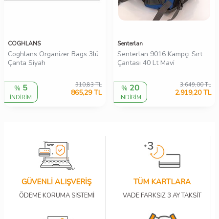
COGHLANS
Senterlan
Coghlans Organizer Bags 3lü
Senterlan 9016 Kampçı Sırt
Çanta Siyah
Çantası 40 Lt Mavi
910,83
TL
3.649,00
TL
5
20
%
%
865,29
TL
2.919,20
TL
İNDİRİM
İNDİRİM
GÜVENLİ ALIŞVERİŞ
TÜM KARTLARA
ÖDEME KORUMA SİSTEMİ
VADE FARKSIZ 3 AY TAKSİT