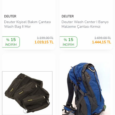
DEUTER
DEUTER
Deuter Kişisel Bakım Çantası
Deuter Wash Center I Banyo
Wash Bag II Mor
Malzeme Çantası Kırmızı
1.199,00
TL
1.699,00
TL
15
15
%
%
1.019,15
TL
1.444,15
TL
İNDİRİM
İNDİRİM