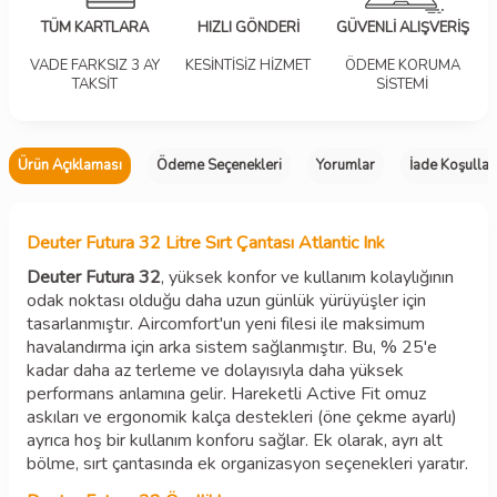
TÜM KARTLARA
HIZLI GÖNDERİ
GÜVENLİ ALIŞVERİŞ
VADE FARKSIZ 3 AY
KESİNTİSİZ HİZMET
ÖDEME KORUMA
TAKSİT
SİSTEMİ
Ürün Açıklaması
Ödeme Seçenekleri
Yorumlar
İade Koşullar
Deuter Futura 32 Litre Sırt Çantası Atlantic Ink
Deuter Futura 32
, yüksek konfor ve kullanım kolaylığının
odak noktası olduğu daha uzun günlük yürüyüşler için
tasarlanmıştır. Aircomfort'un yeni filesi ile maksimum
havalandırma için arka sistem sağlanmıştır. Bu, % 25'e
kadar daha az terleme ve dolayısıyla daha yüksek
performans anlamına gelir. Hareketli Active Fit omuz
askıları ve ergonomik kalça destekleri (öne çekme ayarlı)
ayrıca hoş bir kullanım konforu sağlar. Ek olarak, ayrı alt
bölme, sırt çantasında ek organizasyon seçenekleri yaratır.