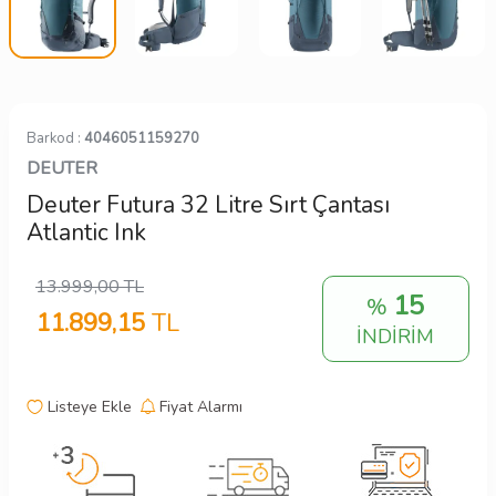
Barkod :
4046051159270
DEUTER
Deuter Futura 32 Litre Sırt Çantası
Atlantic Ink
13.999,00
TL
15
%
11.899,15
TL
İNDİRİM
Listeye Ekle
Fiyat Alarmı