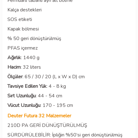
Fermuarlı tabanlı ayrı alt bölme
Kalça destekleri
SOS etiketi
Kapak bölmesi
% 50 geri dönüştürülmüş
PFAS içermez
Ağırlık
: 1440 g
Hacim
: 32 liters
Ölçüler
: 65 / 30 / 20 (L x W x D) cm
Tavsiye Edilen Yük
: 4 - 8 kg
Sırt Uzunluğu
: 44 - 54 cm
Vücut Uzunluğu
: 170 - 195 cm
Deuter Futura 32 Malzemeler
210D PA GERİ DÜNÜŞTÜRÜLMÜŞ
SÜRDÜRÜLEBİLİR: İpliğin %50’si geri dönüştürülmüş