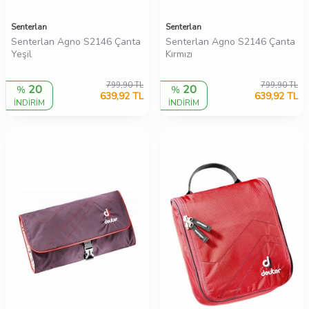
Senterlan
Senterlan
Senterlan Agno S2146 Çanta
Senterlan Agno S2146 Çanta
Yeşil
Kırmızı
799,90
TL
799,90
TL
20
20
%
%
639,92
TL
639,92
TL
İNDİRİM
İNDİRİM