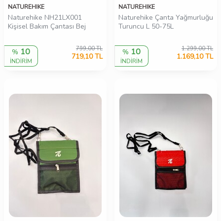
NATUREHIKE
NATUREHIKE
Naturehike NH21LX001
Naturehike Çanta Yağmurluğu
Kişisel Bakım Çantası Bej
Turuncu L 50-75L
799,00
TL
1.299,00
TL
10
10
%
%
719,10
TL
1.169,10
TL
İNDİRİM
İNDİRİM