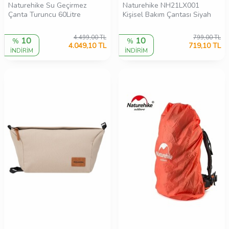
Naturehike Su Geçirmez
Naturehike NH21LX001
Çanta Turuncu 60Litre
Kişisel Bakım Çantası Siyah
4.499,00
TL
799,00
TL
10
10
%
%
4.049,10
TL
719,10
TL
İNDİRİM
İNDİRİM