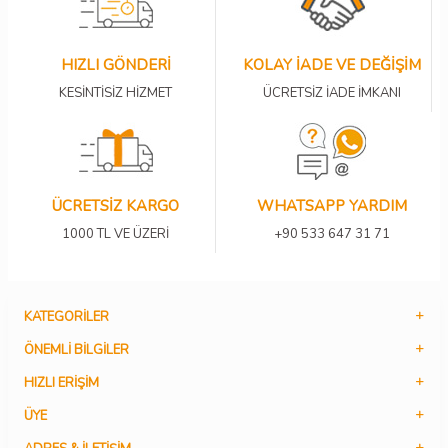
HIZLI GÖNDERİ
KOLAY İADE VE DEĞİŞİM
KESİNTİSİZ HİZMET
ÜCRETSİZ İADE İMKANI
ÜCRETSİZ KARGO
WHATSAPP YARDIM
1000 TL VE ÜZERİ
+90 533 647 31 71
KATEGORILER
ÖNEMLI BILGILER
HIZLI ERIŞIM
ÜYE