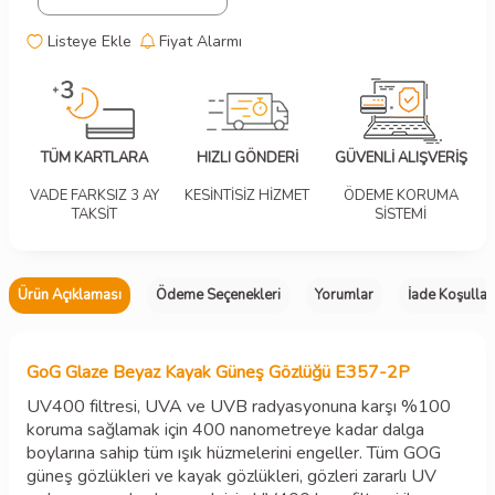
Listeye Ekle
Fiyat Alarmı
TÜM KARTLARA
HIZLI GÖNDERİ
GÜVENLİ ALIŞVERİŞ
VADE FARKSIZ 3 AY
KESİNTİSİZ HİZMET
ÖDEME KORUMA
TAKSİT
SİSTEMİ
Ürün Açıklaması
Ödeme Seçenekleri
Yorumlar
İade Koşullar
GoG Glaze Beyaz Kayak Güneş Gözlüğü E357-2P
UV400 filtresi, UVA ve UVB radyasyonuna karşı %100
koruma sağlamak için 400 nanometreye kadar dalga
boylarına sahip tüm ışık hüzmelerini engeller. Tüm GOG
güneş gözlükleri ve kayak gözlükleri, gözleri zararlı UV