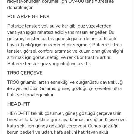
radyasyonundan korumak için UV400 lens filtresi ile
donatılmıştır.
POLARİZE G-LENS
Polarize lensler; yol, su ve kar gibi düz yüzeylerden
yansıyan ışığın rahatsız edici yansımasını engeller. Bu
gelişmiş lensler, parlak güneşli günlerde her türlü açık
hava etkinliği için mükemmel bir seçimdir. Polarize filtreli
lensler, görsel konforu artırmak ve kullanıcının güvenliğini
artırmak için görsel netliği ve renk kontrastını artırır.
Polarize lensler göz yorgunluğunu azaltır.
TR90 ÇERÇEVE
TR90 grilamid, artan esnekliği ve olağanüstü dayanıklılığı
ile ayırt edicidir. Grilamid güneş gözlüğü çerçeveleri ultra
hafif ve hipoalerjeniktir.
HEAD-FIT
HEAD-FIT teknik çözümler, güneş gözlüğü çerçevesinin
bireysel kafa şekline göre ayarlanmasını sağlar. Kişiye özel
kafa şekli için güneş gözlüğü çerçevesi. Güneş gözlüğü
burun pedleri ve uçları, kafa şeklini hatırlayan akıllı