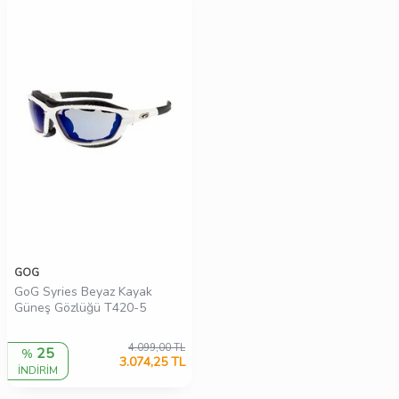
GOG
GoG Syries Beyaz Kayak
Güneş Gözlüğü T420-5
4.099,00
TL
25
%
3.074,25
TL
İNDİRİM