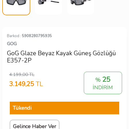
Barkod :
5908280795935
GOG
GoG Glaze Beyaz Kayak Güneş Gözlüğü
E357-2P
4.199,00
TL
25
%
3.149,25
TL
İNDİRİM
Tükendi
Gelince Haber Ver