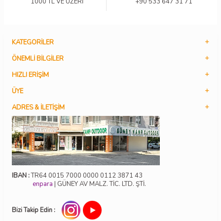
1000 TL VE ÜZERİ
+90 533 647 31 71
KATEGORILER
ÖNEMLI BILGILER
HIZLI ERIŞIM
ÜYE
ADRES & İLETIŞIM
IBAN :
TR64 0015 7000 0000 0112 3871 43
enpara
| GÜNEY AV MALZ. TİC. LTD. ŞTİ.
Bizi Takip Edin :