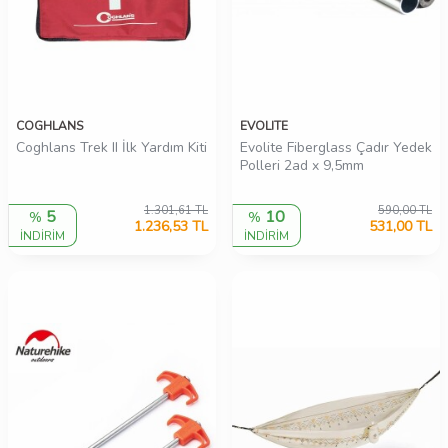
COGHLANS
EVOLITE
Coghlans Trek II İlk Yardım Kiti
Evolite Fiberglass Çadır Yedek
Polleri 2ad x 9,5mm
1.301,61
TL
590,00
TL
5
10
%
%
1.236,53
TL
531,00
TL
İNDİRİM
İNDİRİM