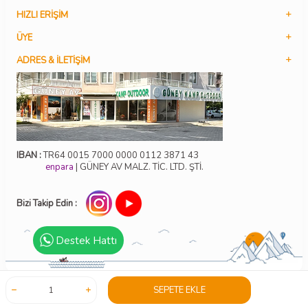
HIZLI ERIŞIM
ÜYE
ADRES & İLETIŞIM
IBAN :
TR64 0015 7000 0000 0112 3871 43
enpara
| GÜNEY AV MALZ. TİC. LTD. ŞTİ.
Bizi Takip Edin :
Destek Hattı
SEPETE EKLE
T
-Soft
E-Ticaret
Sistemleriyle Hazırlanmıştır.