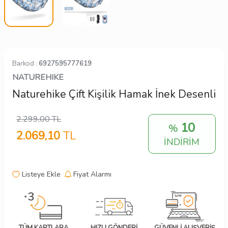
Barkod :
6927595777619
NATUREHIKE
Naturehike Çift Kişilik Hamak İnek Desenli
2.299,00
TL
10
%
2.069,10
TL
İNDİRİM
Listeye Ekle
Fiyat Alarmı