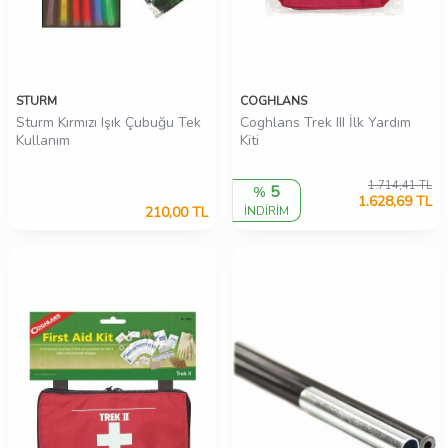
STURM
COGHLANS
Sturm Kırmızı Işık Çubuğu Tek
Coghlans Trek III İlk Yardım
Kullanım
Kiti
1.714,41
TL
5
%
1.628,69
TL
210,00
TL
İNDİRİM