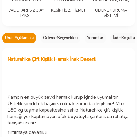
TÜM KARTLARA
HIZLI GÖNDERİ
GÜVENLİ ALIŞVERİŞ
VADE FARKSIZ 3 AY
KESİNTİSİZ HİZMET
ÖDEME KORUMA
TAKSİT
SİSTEMİ
Ürün Açıklaması
Ödeme Seçenekleri
Yorumlar
İade Koşullar
Naturehike Çift Kişilik Hamak İnek Desenli
Kampın en büyük zevki hamak kurup içinde uyumaktır.
Üstelik şimdi tek başınıza olmak zorunda değilsiniz! Max
180 kg taşıma kapasitesine sahip Naturehike çift kişilik
hamağı yer kaplamayan ufak boyutuyla çantanızda rahatça
taşıyabilirsiniz.
Yırtılmaya dayanıklı.