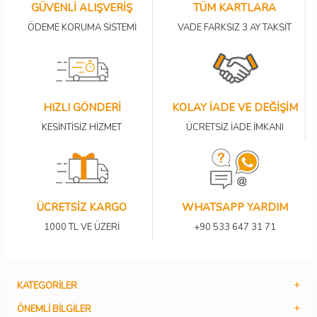
GÜVENLİ ALIŞVERİŞ
TÜM KARTLARA
ÖDEME KORUMA SİSTEMİ
VADE FARKSIZ 3 AY TAKSİT
HIZLI GÖNDERİ
KOLAY İADE VE DEĞİŞİM
KESİNTİSİZ HİZMET
ÜCRETSİZ İADE İMKANI
ÜCRETSİZ KARGO
WHATSAPP YARDIM
1000 TL VE ÜZERİ
+90 533 647 31 71
KATEGORILER
ÖNEMLI BILGILER