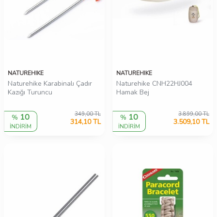
NATUREHIKE
NATUREHIKE
Naturehike Karabinalı Çadır
Naturehike CNH22HJ004
Kazığı Turuncu
Hamak Bej
349,00
TL
3.899,00
TL
10
10
%
%
314,10
TL
3.509,10
TL
İNDİRİM
İNDİRİM