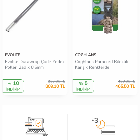
EVOLITE
COGHLANS
Evolite Durawrap Çadır Yedek
Coghlans Paracord Bileklik
Polleri 2ad x 8,5mm
Karışık Renklerde
899,00
TL
490,00
TL
10
5
%
%
809,10
TL
465,50
TL
İNDİRİM
İNDİRİM