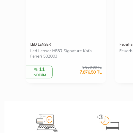
LED LENSER
Feuerha
Led Lenser HF8R Signature Kafa
Feuerh
Feneri 502803
8.850,00
TL
11
%
7.876,50
TL
İNDİRİM