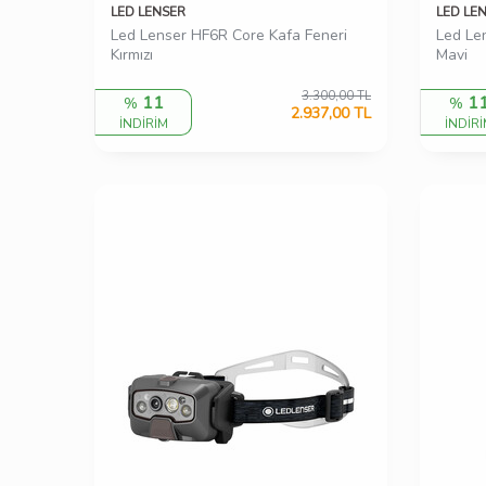
LED LENSER
LED LE
Led Lenser HF6R Core Kafa Feneri
Led Le
Kırmızı
Mavi
3.300,00
TL
11
1
%
%
2.937,00
TL
İNDİRİM
İNDİR