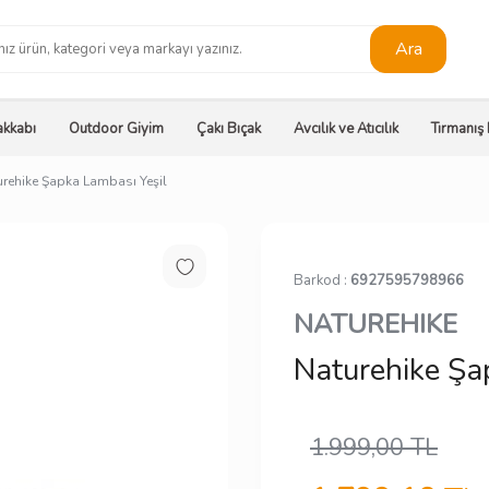
Ara
kkabı
Outdoor Giyim
Çakı Bıçak
Avcılık ve Atıcılık
Tırmanış
rehike Şapka Lambası Yeşil
Barkod :
6927595798966
NATUREHIKE
Naturehike Şa
1.999,00
TL