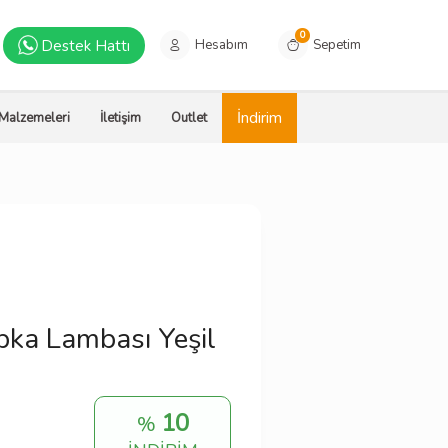
0
Destek Hattı
Hesabım
Sepetim
İndirim
 Malzemeleri
İletişim
Outlet
pka Lambası Yeşil
10
%