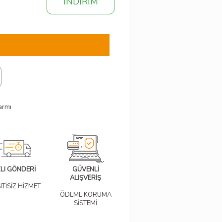
İNDİRİM
armı
ZLI GÖNDERİ
GÜVENLİ
ALIŞVERİŞ
NTİSİZ HİZMET
ÖDEME KORUMA
SİSTEMİ