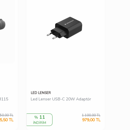
LED LENSER
03115
Led Lenser USB-C 20W Adaptör
50,00
TL
1.100,00
TL
11
%
5,50
TL
979,00
TL
İNDİRİM