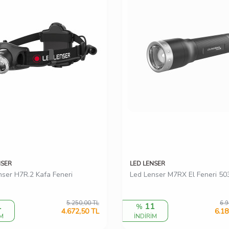
NSER
LED LENSER
nser H7R.2 Kafa Feneri
Led Lenser M7RX El Feneri 5
5.250,00
TL
6.9
1
11
%
4.672,50
TL
6.18
İM
İNDİRİM