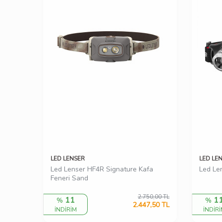
LED LENSER
LED LE
Led Lenser HF4R Signature Kafa
Led Le
Feneri Sand
2.750,00
TL
11
1
%
%
2.447,50
TL
İNDİRİM
İNDİR