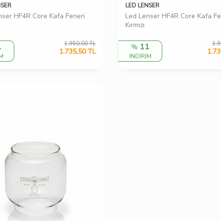
NSER
LED LENSER
nser HF4R Core Kafa Feneri
Led Lenser HF4R Core Kafa Fe
Kırmızı
1.950,00
TL
1.9
1
11
%
1.735,50
TL
1.73
İM
İNDİRİM