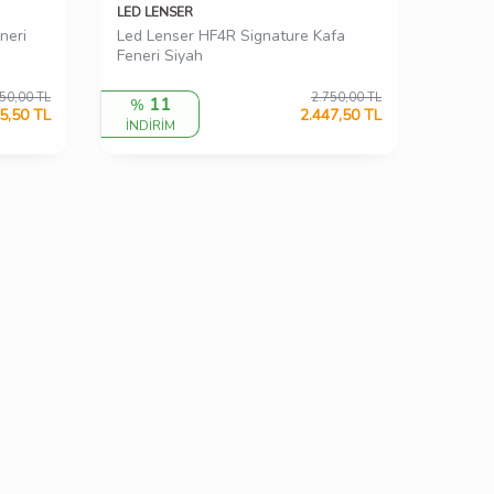
LED LENSER
neri
Led Lenser HF4R Signature Kafa
Feneri Siyah
50,00
TL
2.750,00
TL
11
%
5,50
TL
2.447,50
TL
İNDİRİM