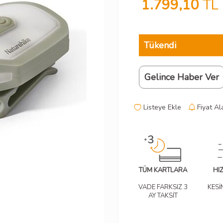
1.799,10
TL
Tükendi
Gelince Haber Ver
Listeye Ekle
Fiyat Al
TÜM KARTLARA
HI
VADE FARKSIZ 3
KESİ
AY TAKSİT