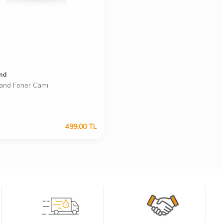
nd
and Fener Camı
499,00
TL