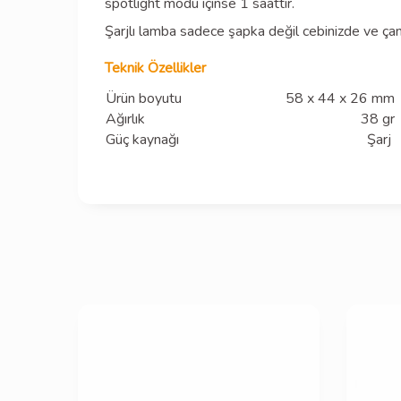
spotlight modu içinse 1 saattir.
Şarjlı lamba sadece şapka değil cebinizde ve çant
Teknik Özellikler
Ürün boyutu
58 x 44 x 26 mm
Ağırlık
38 gr
Güç kaynağı
Şarj