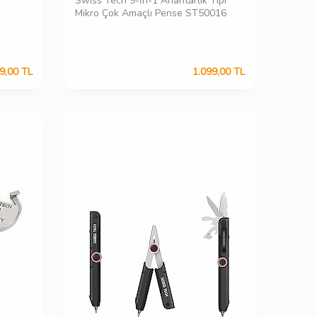
Swiss Tech 9-İn-1 Anahtarlık Tipi
Mikro Çok Amaçlı Pense ST50016
9,00
TL
1.099,00
TL