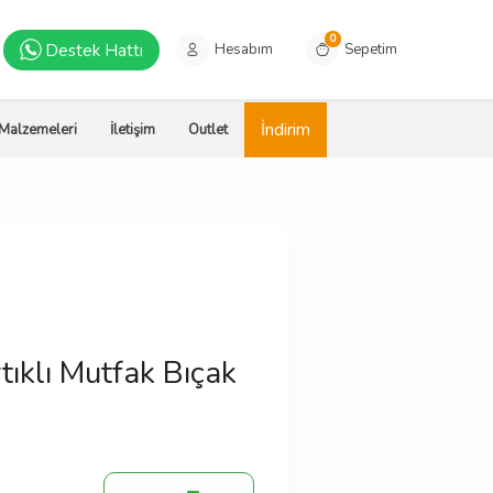
0
Destek Hattı
Hesabım
Sepetim
İndirim
 Malzemeleri
İletişim
Outlet
rtıklı Mutfak Bıçak