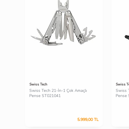
Swiss Tech
Swiss T
Swiss Tech 21-İn-1 Çok Amaçlı
Swiss 
Pense ST021041
Pense
5.999,00
TL