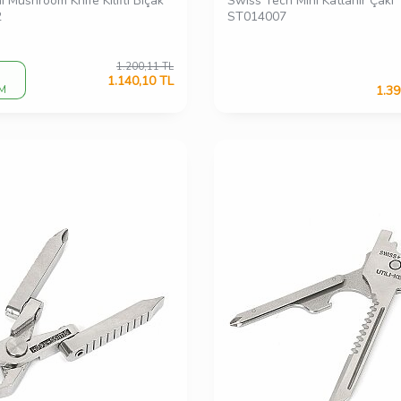
ni Mushroom Knife Kılıflı Bıçak
Swiss Tech Mini Katlanır Çakı
2
ST014007
1.200,11
TL
1.140,10
TL
İM
1.39