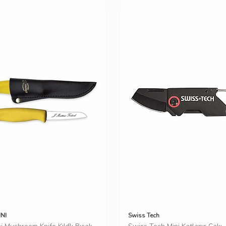
NI
Swiss Tech