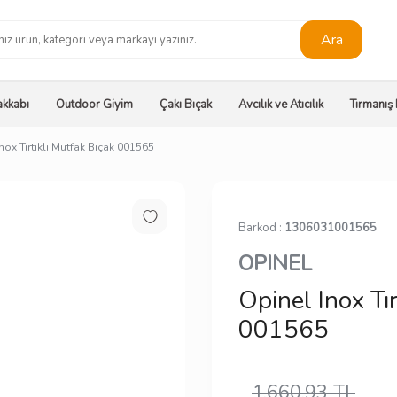
Ara
kkabı
Outdoor Giyim
Çakı Bıçak
Avcılık ve Atıcılık
Tırmanış
nox Tırtıklı Mutfak Bıçak 001565
Barkod :
1306031001565
OPINEL
Opinel Inox Tı
001565
1.660,93
TL