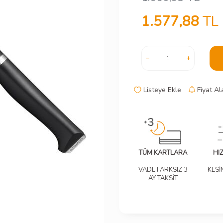
1.577,88
TL
Listeye Ekle
Fiyat Al
TÜM KARTLARA
HI
VADE FARKSIZ 3
KESİ
AY TAKSİT