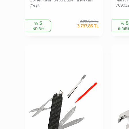
Opinel Kayın Saplı Budama Makası
Marttii
(Yeşil)
70901
3.997,74
TL
5
5
%
%
3.797,85
TL
İNDİRİM
İNDİR