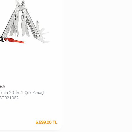
ech
Tech 20-İn-1 Çok Amaçlı
 ST021062
6.599,00
TL