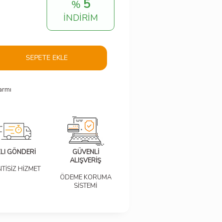
5
%
İNDİRİM
SEPETE EKLE
armı
ZLI GÖNDERİ
GÜVENLİ
ALIŞVERİŞ
NTİSİZ HİZMET
ÖDEME KORUMA
SİSTEMİ