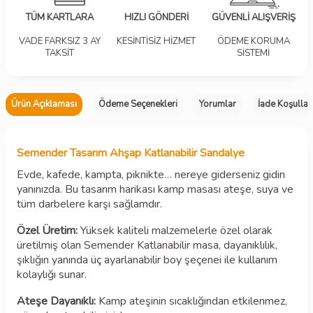
TÜM KARTLARA
HIZLI GÖNDERİ
GÜVENLİ ALIŞVERİŞ
VADE FARKSIZ 3 AY
KESİNTİSİZ HİZMET
ÖDEME KORUMA
TAKSİT
SİSTEMİ
Ürün Açıklaması
Ödeme Seçenekleri
Yorumlar
İade Koşullar
Semender Tasarım Ahşap Katlanabilir Sandalye
Evde, kafede, kampta, piknikte… nereye giderseniz gidin
yanınızda. Bu tasarım harikası kamp masası ateşe, suya ve
tüm darbelere karşı sağlamdır.
Özel Üretim:
Yüksek kaliteli malzemelerle özel olarak
üretilmiş olan Semender Katlanabilir masa, dayanıklılık,
şıklığın yanında üç ayarlanabilir boy şeçenei ile kullanım
kolaylığı sunar.
Ateşe Dayanıklı:
Kamp ateşinin sıcaklığından etkilenmez,