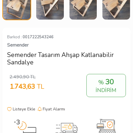
Barkod :
0017222543246
Semender
Semender Tasarım Ahşap Katlanabilir
Sandalye
2.490,90
TL
30
%
1.743,63
TL
İNDİRİM
Listeye Ekle
Fiyat Alarmı