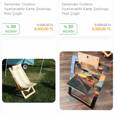
Semender Outdoor
Semender Outdoor
Ayarlanabilir Kamp Şezlongu
Ayarlanabilir Kamp Şezlongu
Mavi Çizgili
Yeşil Çizgili
9.000,00
TL
9.000,00
TL
30
30
%
%
6.300,00
TL
6.300,00
TL
İNDİRİM
İNDİRİM