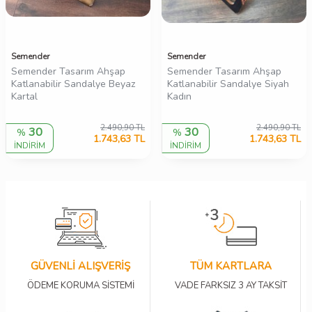
Semender
Semender
Semender Tasarım Ahşap
Semender Tasarım Ahşap
Katlanabilir Sandalye Beyaz
Katlanabilir Sandalye Siyah
Kartal
Kadın
2.490,90
TL
2.490,90
TL
30
30
%
%
1.743,63
TL
1.743,63
TL
İNDİRİM
İNDİRİM
GÜVENLİ ALIŞVERİŞ
TÜM KARTLARA
ÖDEME KORUMA SİSTEMİ
VADE FARKSIZ 3 AY TAKSİT