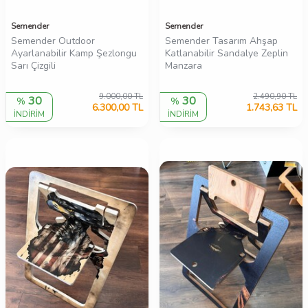
Semender
Semender
Semender Outdoor
Semender Tasarım Ahşap
Ayarlanabilir Kamp Şezlongu
Katlanabilir Sandalye Zeplin
Sarı Çizgili
Manzara
9.000,00
TL
2.490,90
TL
30
30
%
%
6.300,00
TL
1.743,63
TL
İNDİRİM
İNDİRİM