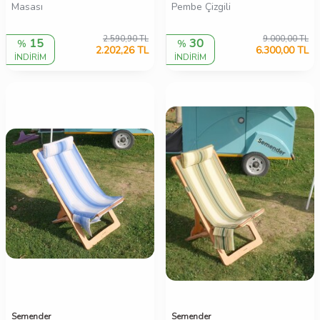
Masası
Pembe Çizgili
2.590,90
TL
9.000,00
TL
15
30
%
%
2.202,26
TL
6.300,00
TL
İNDİRİM
İNDİRİM
Semender
Semender