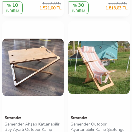
1.690,00
TL
2.590,90
TL
10
30
%
%
1.521,00
TL
1.813,63
TL
İNDİRİM
İNDİRİM
Semender
Semender
Semender Ahşap Katlanabilir
Semender Outdoor
Boy Ayarlı Outdoor Kamp
Ayarlanabilir Kamp Şezlongu