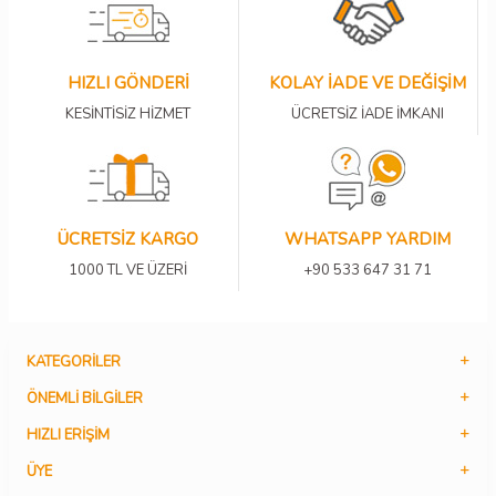
HIZLI GÖNDERİ
KOLAY İADE VE DEĞİŞİM
KESİNTİSİZ HİZMET
ÜCRETSİZ İADE İMKANI
ÜCRETSİZ KARGO
WHATSAPP YARDIM
1000 TL VE ÜZERİ
+90 533 647 31 71
KATEGORILER
ÖNEMLI BILGILER
HIZLI ERIŞIM
ÜYE