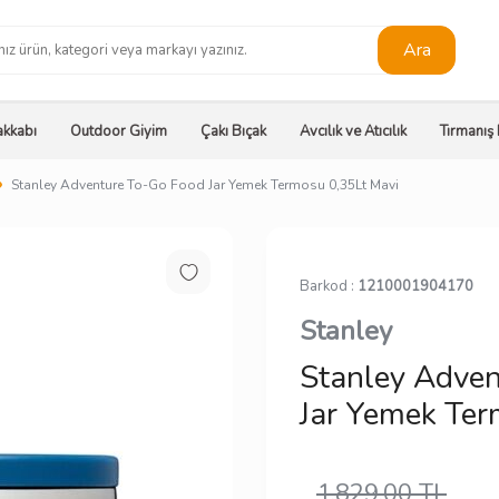
Ara
kkabı
Outdoor Giyim
Çakı Bıçak
Avcılık ve Atıcılık
Tırmanış
Stanley Adventure To-Go Food Jar Yemek Termosu 0,35Lt Mavi
Barkod :
1210001904170
Stanley
Stanley Adven
Jar Yemek Ter
1.829,00
TL