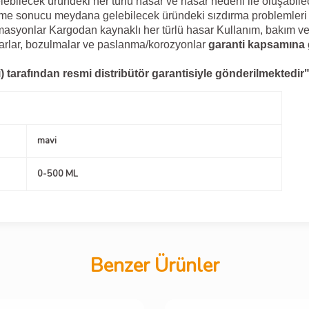
ecek üründeki her türlü hasar ve hasar nedeni ile oluşabilecek
e sonucu meydana gelebilecek üründeki sızdırma problemleri
ormasyonlar Kargodan kaynaklı her türlü hasar Kullanım, bakım v
sarlar, bozulmalar ve paslanma/korozyonlar
garanti kapsamına 
tarafından resmi distribütör garantisiyle gönderilmektedir
mavi
0-500 ML
Benzer Ürünler