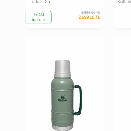
Torbası Gri
Kılıflı 
2.999,00
TL
10
%
2.699,10
TL
İNDİRİM