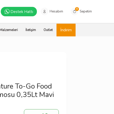
0
Destek Hattı
Hesabım
Sepetim
İndirim
 Malzemeleri
İletişim
Outlet
ture To-Go Food
mosu 0,35Lt Mavi