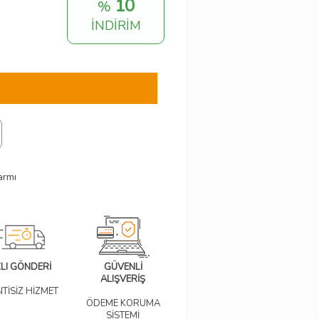
10
%
İNDİRİM
armı
ZLI GÖNDERİ
GÜVENLİ
ALIŞVERİŞ
NTİSİZ HİZMET
ÖDEME KORUMA
SİSTEMİ