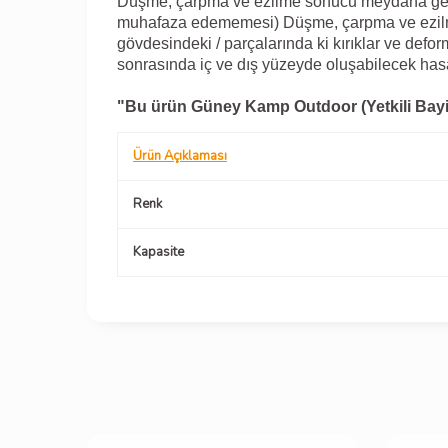
Düşme, çarpma ve ezilme sonucu meydana gelebil
muhafaza edememesi) Düşme, çarpma ve ezilm
gövdesindeki / parçalarında ki kırıklar ve def
sonrasında iç ve dış yüzeyde oluşabilecek ha
"Bu ürün Güney Kamp Outdoor (Yetkili Bayi) 
Ürün Açıklaması
Renk
Kapasite