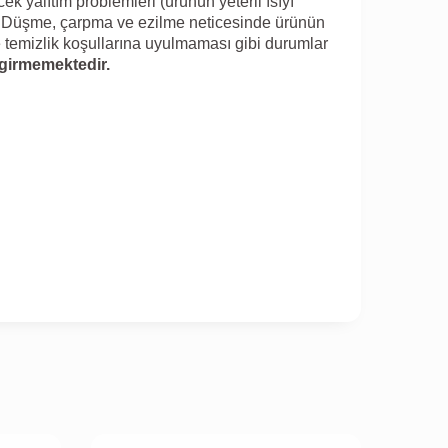
 yalıtım problemleri (ürünün yeterli ısıyı
 Düşme, çarpma ve ezilme neticesinde ürünün
e temizlik koşullarına uyulmaması gibi durumlar
girmemektedir.
"