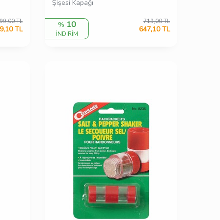
Şişesi Kapağı
99,00
TL
719,00
TL
10
%
9,10
TL
647,10
TL
İNDİRİM