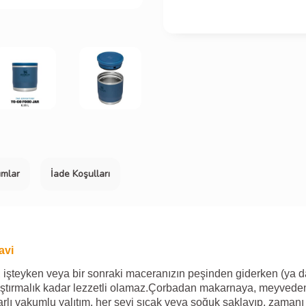
umlar
İade Koşulları
avi
 işteyken veya bir sonraki maceranızın peşinden giderken (ya d
atıştırmalık kadar lezzetli olamaz.Çorbadan makarnaya, meyved
arlı vakumlu yalıtım, her şeyi sıcak veya soğuk saklayıp, zamanı 