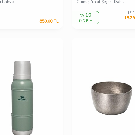
5li Kahve
Gümüş Yakıt Şişesi Dahil
16.9
10
%
15.29
850,00
TL
İNDİRİM