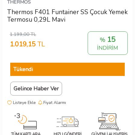
THERMOS
Thermos F401 Funtainer SS Çocuk Yemek
Termosu 0,29L Mavi
1.199,00
TL
15
%
1.019,15
TL
İNDİRİM
Tükendi
Gelince Haber Ver
Listeye Ekle
Fiyat Alarmı
TÜM KARTLARA
HIZLI GÖNDERİ
GÜVENLİ ALIŞVERİŞ