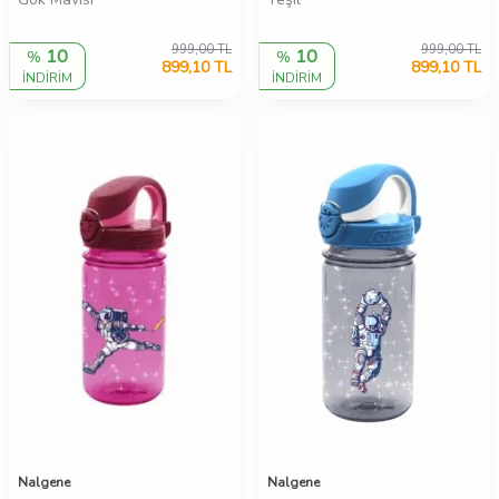
999,00
TL
999,00
TL
10
10
%
%
899,10
TL
899,10
TL
İNDİRİM
İNDİRİM
Nalgene
Nalgene