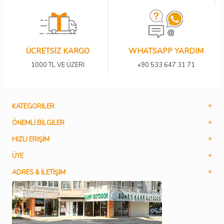
ÜCRETSİZ KARGO
WHATSAPP YARDIM
1000 TL VE ÜZERİ
+90 533 647 31 71
KATEGORILER
ÖNEMLI BILGILER
HIZLI ERIŞIM
ÜYE
ADRES & İLETIŞIM