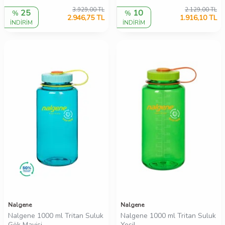
3.929,00
TL
2.129,00
TL
25
10
%
%
2.946,75
TL
1.916,10
TL
İNDİRİM
İNDİRİM
Nalgene
Nalgene
Nalgene 1000 ml Tritan Suluk
Nalgene 1000 ml Tritan Suluk
Gök Mavisi
Yeşil