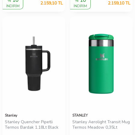
10
10
%
%
2.159,10
TL
2.159,10
TL
İNDİRİM
İNDİRİM
Stanley
STANLEY
Stanley Quencher Pipetli
Stanley Aerolight Transit Mug
Termos Bardak 1.18Lt Black
Termos Meadow 0,35Lt