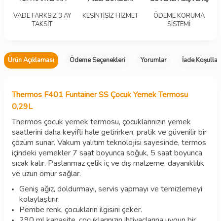
VADE FARKSIZ 3 AY
KESİNTİSİZ HİZMET
ÖDEME KORUMA
TAKSİT
SİSTEMİ
Ürün Açıklaması
Ödeme Seçenekleri
Yorumlar
İade Koşullar
Thermos F401 Funtainer SS Çocuk Yemek Termosu
0,29L
Thermos çocuk yemek termosu, çocuklarınızın yemek
saatlerini daha keyifli hale getirirken, pratik ve güvenilir bir
çözüm sunar. Vakum yalıtım teknolojisi sayesinde, termos
içindeki yemekler 7 saat boyunca soğuk, 5 saat boyunca
sıcak kalır. Paslanmaz çelik iç ve dış malzeme, dayanıklılık
ve uzun ömür sağlar.
Geniş ağız, doldurmayı, servis yapmayı ve temizlemeyi
kolaylaştırır.
Pembe renk, çocukların ilgisini çeker.
290 ml kapasite, çocuklarınızın ihtiyaçlarına uygun bir