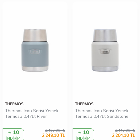
THERMOS
THERMOS
Thermos Icon Serisi Yemek
Thermos Icon Serisi Yemek
Termosu 0,47Lt River
Termosu 0,47Lt Sandstone
2.499,00
TL
2.449,00
TL
10
10
%
%
2.249,10
TL
2.204,10
TL
İNDİRİM
İNDİRİM