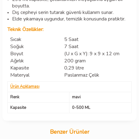
boyutta.
Dış cepheyi serin tutarak güvenli kullanım sunar.
Elde yıkamaya uygundur, temizlik konusunda pratiktir.
Teknik Özellikler:
Sıcak
5 Saat
Soğuk
7 Saat
Boyut
(U x G x Y): 9 x 9 x 12 cm
Ağırlık
200 gram
Kapasite
0,29 litre
Materyal
Paslanmaz Çelik
Ürün Açıklaması
Renk
mavi
Kapasite
0-500 ML
Benzer Ürünler