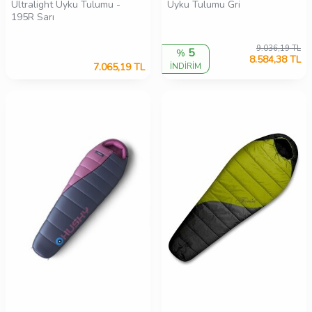
Ultralight Uyku Tulumu -
Uyku Tulumu Gri
195R Sarı
9.036,19
TL
5
%
8.584,38
TL
7.065,19
TL
İNDİRİM