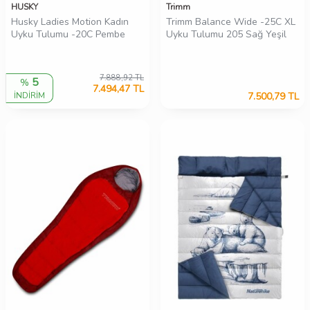
HUSKY
Trimm
Husky Ladies Motion Kadın
Trimm Balance Wide -25C XL
Uyku Tulumu -20C Pembe
Uyku Tulumu 205 Sağ Yeşil
7.888,92
TL
5
%
7.494,47
TL
İNDİRİM
7.500,79
TL