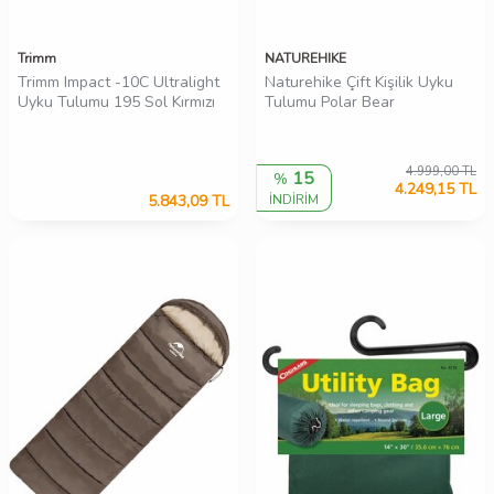
Trimm
NATUREHIKE
Trimm Impact -10C Ultralight
Naturehike Çift Kişilik Uyku
Uyku Tulumu 195 Sol Kırmızı
Tulumu Polar Bear
4.999,00
TL
15
%
4.249,15
TL
5.843,09
TL
İNDİRİM