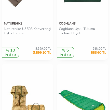
NATUREHIKE
COGHLANS
Naturehike U350S Kahverengi
Coghlans Uyku Tulumu
Uyku Tulumu
Torbası Büyük
3.999,00
TL
588,00
TL
10
5
%
%
3.599,10
TL
558,60
TL
İNDİRİM
İNDİRİM