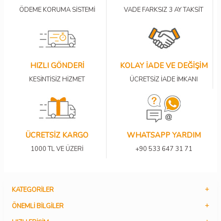
ÖDEME KORUMA SİSTEMİ
VADE FARKSIZ 3 AY TAKSİT
HIZLI GÖNDERİ
KOLAY İADE VE DEĞİŞİM
KESİNTİSİZ HİZMET
ÜCRETSİZ İADE İMKANI
ÜCRETSİZ KARGO
WHATSAPP YARDIM
1000 TL VE ÜZERİ
+90 533 647 31 71
KATEGORILER
ÖNEMLI BILGILER