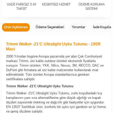
VADE FARKSIZ 3 AY
KESİNTİSİZ HİZMET
ÖDEME KORUMA
TAKSİT
SİSTEMİ
Ürün Açıklaması
Ödeme Seçenekleri
Yorumlar
İade Koşullar
Trimm Walker -21'C Ultralight Uyku Tulumu - 195R
Mavi
2000 Yılından bugüne Avrupa pazarında yer alan Çek Cumhuriyeti
markası Trimm, üst kalite outdoor ürünleri ekonomik fiyatlarla
sunuyor. Trimm ürünleri; YKK, Nifco, Nexus, 3M, RECCO, DAC ve
DuPont gibi firmalara ait üst kalite malzemeler kullanılarak imal
edilmektedir. Tüm ürünler Avrupa standartlarınca gereken
sertifikalara sahiptir.
Trimm Walker -21'C Ultralight Uyku Tulumu
Trimm Walker -21'C Ultralight Uyku Tulumu, zorlu koşullardaki kış
kamplarının yanı sıra alternatiflerine göre düşük ağırlığı ve kapalı
ölçüleri sayesinde trekking ve dağcılık gibi faaliyetler için uygundur.
EN 13537 Sertifikalı ürün, konforlu bir uyku için gereken en iyi forma
ve geniş ölçülere sahiptir.