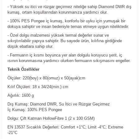
- Yüksek su itici ve rüzgar geçirmez niteliğe sahip Diamond DWR dış
kumaş, ortam koşullarından korunmanıza yardımcı olur.
- 100% PES Pongee iç kumaş, konforlu bir uyku için yumuşak bir
dokuya sahiptir ve insan bedeniyle temas etmeye uygun niteliktedir.
- Özel dolgu malzemesi yüksek termal değerler sunar ve
sıkıştırılabilir yapıya sahiptir. Bu sayede ürün, kılıfına girdiğinde
düşük ebatlara sahip olur.
- Fermuarın iç kısmı boyunca yer alan dolgulu koruyucu şerit, iç
ısının korunmasına yardımcı olurken fermuarın sıkışmasını engeller.
Teknik Özellikler
Ölçüler: 220(boy) x 80(omuz) x 50(ayak)cm
Kılıf Ölçüleri: 18 x 34/24(min.) cm
Ağırlık: 1600 g
Dış Kumaş: Diamond DWR, Su İtici ve Rüzgar Geçirmez
İç Kumaş: 100% PES Pongee
Dolgu: Çift Katman HollowFibre 1 (2 x 100 GSM)
EN 13537 Sıcaklık Değerleri: Comfort +1°C; Limit -4°C; Extreme
-21°C