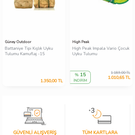
Güney Outdoor
High Peak
Battaniye Tipi Kışlık Uyku
High Peak Impala Vario Çocuk
Tulumu Kamuflaj -15
Uyku Tulumu
1.189,00
TL
15
%
1.010,65
TL
1.350,00
TL
İNDİRİM
GÜVENLİ ALIŞVERİŞ
TÜM KARTLARA