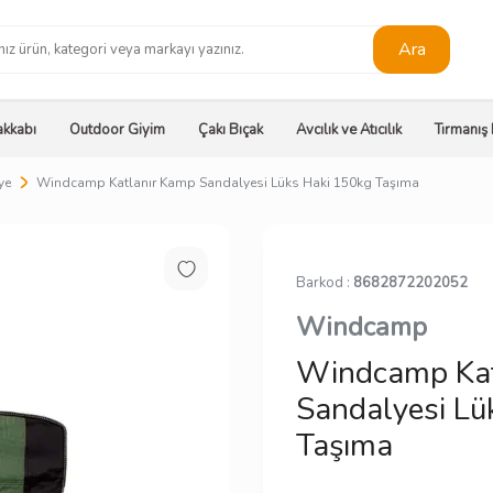
Ara
kkabı
Outdoor Giyim
Çakı Bıçak
Avcılık ve Atıcılık
Tırmanış
ye
Windcamp Katlanır Kamp Sandalyesi Lüks Haki 150kg Taşıma
Barkod :
8682872202052
Windcamp
Windcamp Kat
Sandalyesi Lü
Taşıma