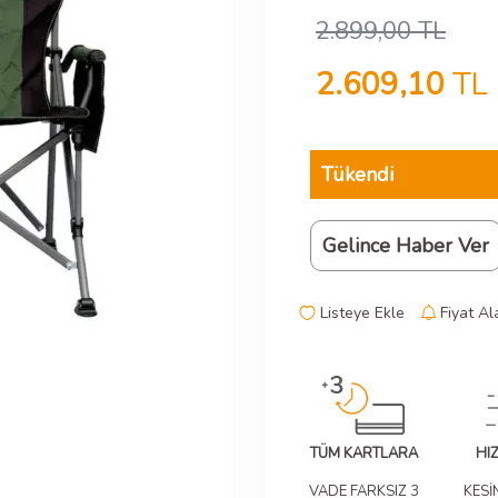
2.899,00
TL
2.609,10
TL
Tükendi
Gelince Haber Ver
Listeye Ekle
Fiyat Al
TÜM KARTLARA
HI
VADE FARKSIZ 3
KESİ