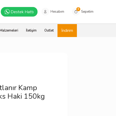
0
Destek Hattı
Hesabım
Sepetim
İndirim
 Malzemeleri
İletişim
Outlet
lanır Kamp
ks Haki 150kg