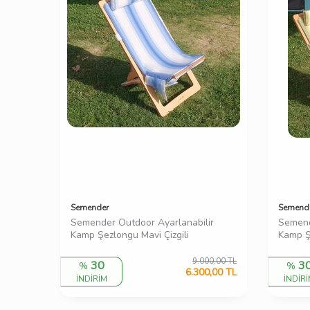
Semender
Semend
Semender Outdoor Ayarlanabilir
Semend
Kamp Şezlongu Mavi Çizgili
Kamp Şe
9.000,00
TL
30
3
%
%
6.300,00
TL
İNDİRİM
İNDİR