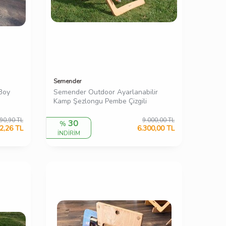
Semender
Boy
Semender Outdoor Ayarlanabilir
Kamp Şezlongu Pembe Çizgili
90,90
TL
9.000,00
TL
30
%
2,26
TL
6.300,00
TL
İNDİRİM