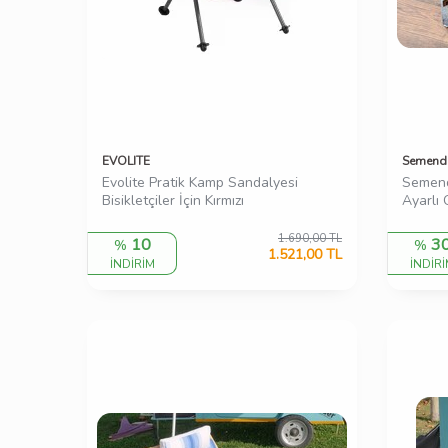
EVOLITE
Semend
Evolite Pratik Kamp Sandalyesi
Semend
Bisikletçiler İçin Kırmızı
Ayarlı
1.690,00
TL
10
3
%
%
1.521,00
TL
İNDİRİM
İNDİR