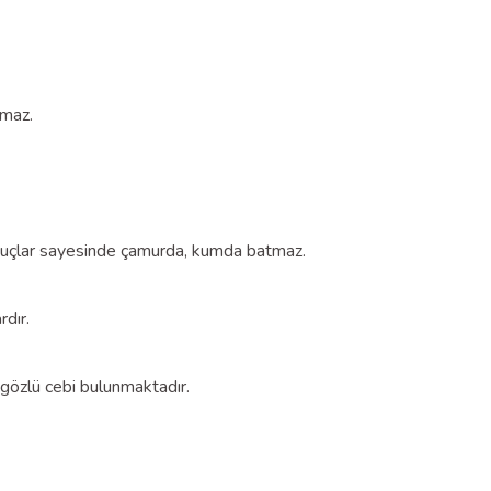
amaz.
abuçlar sayesinde çamurda, kumda batmaz.
rdır.
ki gözlü cebi bulunmaktadır.