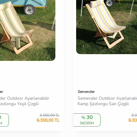
er
Semender
er Outdoor Ayarlanabilir
Semender Outdoor Ayarlanabil
zlongu Yeşil Çizgili
Kamp Şezlongu Sarı Çizgili
9.000,00
TL
9.0
0
30
%
6.300,00
TL
6.30
İM
İNDİRİM