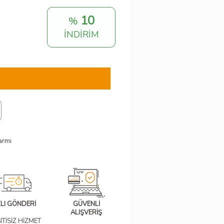
10
%
İNDİRİM
armı
ZLI GÖNDERİ
GÜVENLİ
ALIŞVERİŞ
NTİSİZ HİZMET