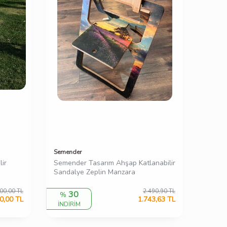
Semender
ir
Semender Tasarım Ahşap Katlanabilir
Sandalye Zeplin Manzara
00,00
TL
2.490,90
TL
30
%
0,00
TL
1.743,63
TL
İNDİRİM