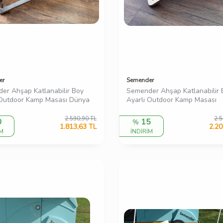
er
Semender
er Ahşap Katlanabilir Boy
Semender Ahşap Katlanabilir 
 Outdoor Kamp Masası Dünya
Ayarlı Outdoor Kamp Masası
2.590,90
TL
2.5
0
15
%
1.813,63
TL
2.20
İM
İNDİRİM