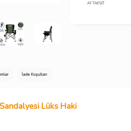
AY TAKSİT
umlar
İade Koşulları
andalyesi Lüks Haki