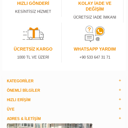
HIZLI GÖNDERİ
KOLAY İADE VE
DEĞİŞİM
KESİNTİSİZ HİZMET
ÜCRETSİZ İADE İMKANI
ÜCRETSİZ KARGO
WHATSAPP YARDIM
1000 TL VE ÜZERİ
+90 533 647 31 71
KATEGORILER
ÖNEMLI BILGILER
HIZLI ERIŞIM
ÜYE
ADRES & İLETIŞIM