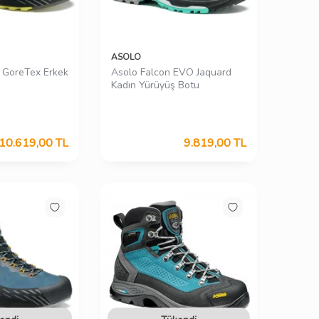
ASOLO
h GoreTex Erkek
Asolo Falcon EVO Jaquard
Kadın Yürüyüş Botu
10.619,00
TL
9.819,00
TL