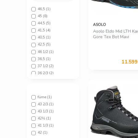
46,5
(1)
45
(8)
44,5
(5)
ASOLO
41,5
(4)
Asolo Eldo Mid LTH Ka
Gore Tex Bot Mavi
40,5
(1)
42,5
(5)
46 1/2
(1)
36,5
(1)
11.599
37 1/2
(2)
36 2/3
(2)
40 2/3
(3)
38 2/3
(3)
39 1/3
(3)
füme
(1)
43 1/3
(5)
43 2/3
(1)
44 1/2
(3)
43 1/3
(1)
41 1/3
(4)
42½
(1)
431/3
(1)
41 1/3
(1)
46
(7)
42
(1)
38,5
(2)