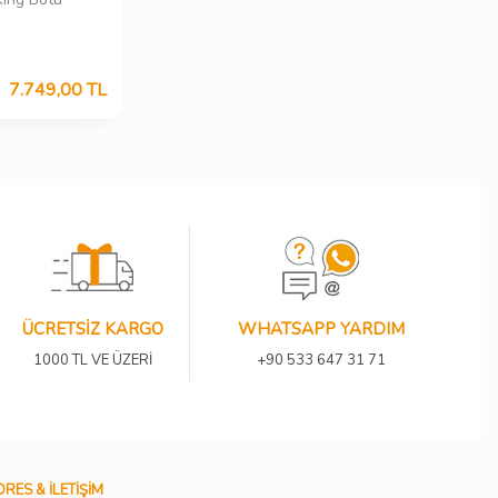
7.749,00
TL
ÜCRETSİZ KARGO
WHATSAPP YARDIM
1000 TL VE ÜZERİ
+90 533 647 31 71
RES & İLETIŞIM