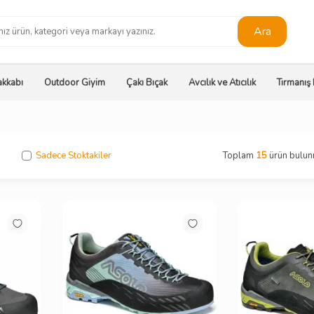
Ara
kkabı
Outdoor Giyim
Çakı Bıçak
Avcılık ve Atıcılık
Tırmanış
Sadece Stoktakiler
Toplam
15
ürün bulun