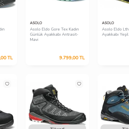
ASOLO
ASOLO
dın
Asolo Eldo Gore Tex Kadın
Asolo Eldo Lt
Günlük Ayakkabı Antrasit-
Ayakkabı Yeşil
Mavi
,00
TL
9.799,00
TL