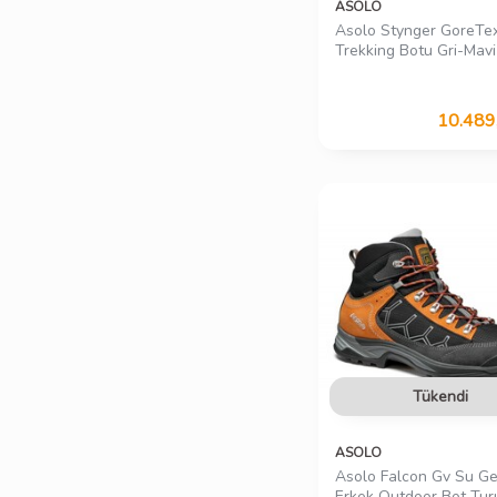
ASOLO
Asolo Stynger GoreTe
Trekking Botu Gri-Mavi
10.489
Tükendi
ASOLO
Asolo Falcon Gv Su Ge
Erkek Outdoor Bot Tu