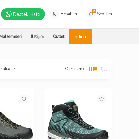
0
Destek Hattı
Hesabım
Sepetim
İndirim
 Malzemeleri
İletişim
Outlet
maktadır.
Görünüm :