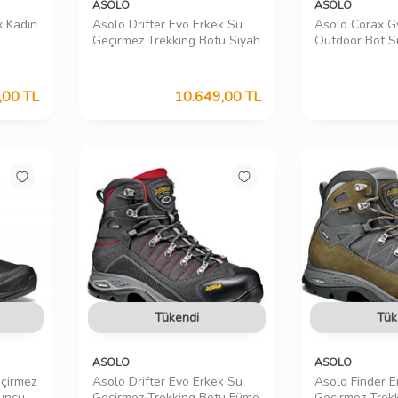
ASOLO
ASOLO
x Kadın
Asolo Drifter Evo Erkek Su
Asolo Corax G
Geçirmez Trekking Botu Siyah
Outdoor Bot S
,00
TL
10.649,00
TL
Tükendi
Tük
ASOLO
ASOLO
çirmez
Asolo Drifter Evo Erkek Su
Asolo Finder E
runcu
Geçirmez Trekking Botu Füme
Geçirmez Trek