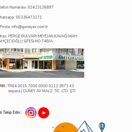
lefon Numarası:
02423126897
hatsapp: 05336473171
Posta:
info@guneyav.com.tr
dres: PERGE BULVARI MEYDAN KAVAĞI MAH.
AHÇECİOĞLU SİTESİ NO:74B/A
AN :
TR64 0015 7000 0000 0112 3871 43
enpara
| GÜNEY AV MALZ. TİC. LTD. ŞTİ.
zi Takip Edin :