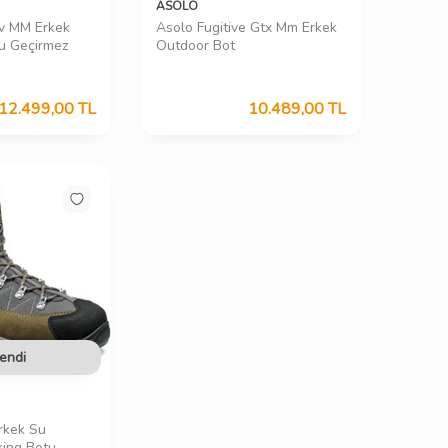
ASOLO
v MM Erkek
Asolo Fugitive Gtx Mm Erkek
u Geçirmez
Outdoor Bot
12.499,00
TL
10.489,00
TL
endi
rkek Su
king Botu