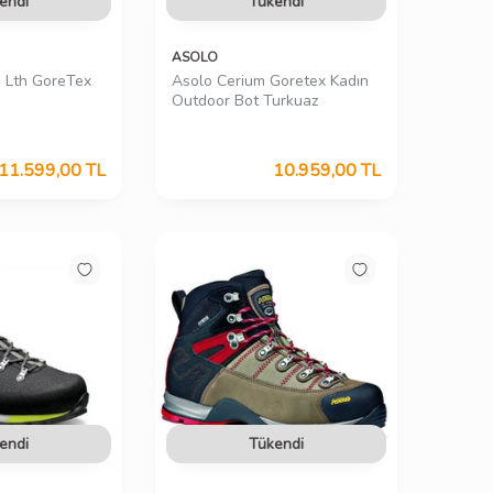
endi
Tükendi
ASOLO
d Lth GoreTex
Asolo Cerium Goretex Kadın
Outdoor Bot Turkuaz
11.599,00
TL
10.959,00
TL
endi
Tükendi