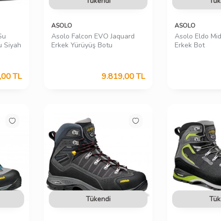
Tükendi
Tük
ASOLO
ASOLO
Su
Asolo Falcon EVO Jaquard
Asolo Eldo Mi
u Siyah
Erkek Yürüyüş Botu
Erkek Bot
,00
TL
9.819,00
TL
Tükendi
Tük