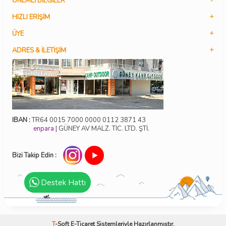
ÖNEMLI BILGILER
HIZLI ERIŞIM
ÜYE
ADRES & İLETIŞIM
IBAN :
TR64 0015 7000 0000 0112 3871 43
enpara
| GÜNEY AV MALZ. TİC. LTD. ŞTİ.
Bizi Takip Edin :
Destek Hattı
T
-Soft
E-Ticaret
Sistemleriyle Hazırlanmıştır.