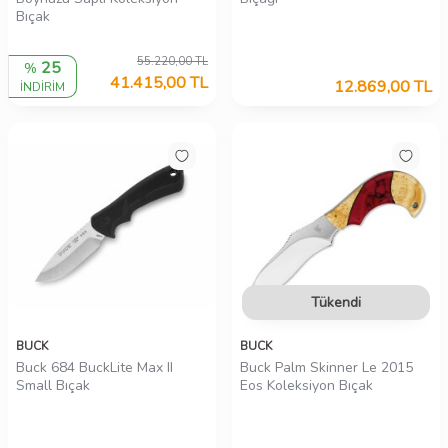
Bıçak
55.220,00
TL
25
%
41.415,00
TL
12.869,00
TL
İNDİRİM
Tükendi
BUCK
BUCK
Buck 684 BuckLite Max II
Buck Palm Skinner Le 2015
Small Bıçak
Eos Koleksiyon Bıçak