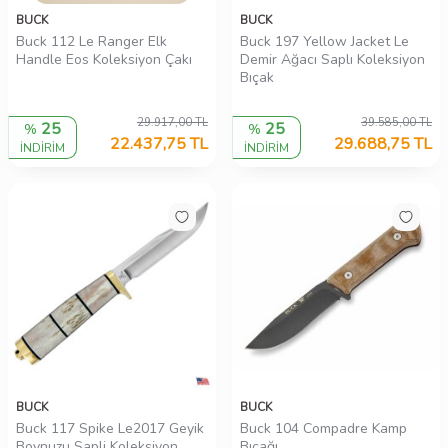
BUCK
BUCK
Buck 112 Le Ranger Elk
Buck 197 Yellow Jacket Le
Handle Eos Koleksiyon Çakı
Demir Ağacı Saplı Koleksiyon
Bıçak
29.917,00
TL
39.585,00
TL
25
25
%
%
22.437,75
TL
29.688,75
TL
İNDİRİM
İNDİRİM
BUCK
BUCK
Buck 117 Spike Le2017 Geyik
Buck 104 Compadre Kamp
Boynuzu Sapli Koleksiyon
Bıçağı