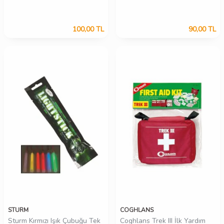
100,00
TL
90,00
TL
STURM
COGHLANS
Sturm Kırmızı Işık Çubuğu Tek
Coghlans Trek III İlk Yardım