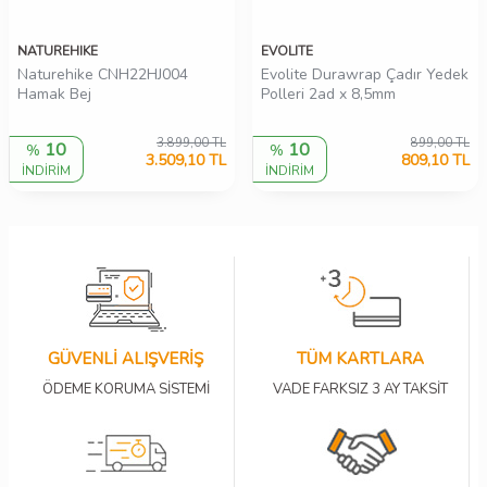
NATUREHIKE
EVOLITE
Naturehike CNH22HJ004
Evolite Durawrap Çadır Yedek
Hamak Bej
Polleri 2ad x 8,5mm
3.899,00
TL
899,00
TL
10
10
%
%
3.509,10
TL
809,10
TL
İNDİRİM
İNDİRİM
GÜVENLİ ALIŞVERİŞ
TÜM KARTLARA
ÖDEME KORUMA SİSTEMİ
VADE FARKSIZ 3 AY TAKSİT