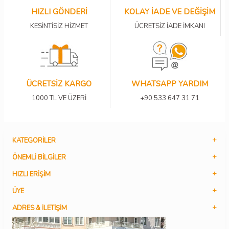
HIZLI GÖNDERİ
KOLAY İADE VE DEĞİŞİM
KESİNTİSİZ HİZMET
ÜCRETSİZ İADE İMKANI
ÜCRETSİZ KARGO
WHATSAPP YARDIM
1000 TL VE ÜZERİ
+90 533 647 31 71
KATEGORILER
ÖNEMLI BILGILER
HIZLI ERIŞIM
ÜYE
ADRES & İLETIŞIM