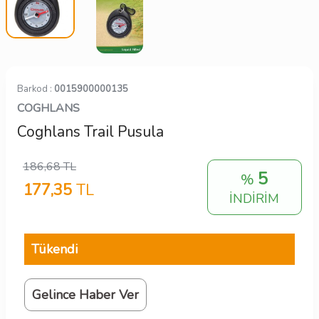
Barkod :
0015900000135
COGHLANS
Coghlans Trail Pusula
186,68
TL
5
%
177,35
TL
İNDİRİM
Tükendi
Gelince Haber Ver