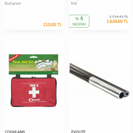
Kullanım
Kiti
1.714,41
TL
5
%
1.628,69
TL
210,00
TL
İNDİRİM
COGHLANS
EVOLITE