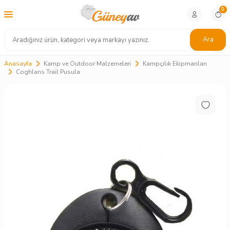
0
Ara
Anasayfa
Kamp ve Outdoor Malzemeleri
Kampçılık Ekipmanları
Coghlans Trail Pusula