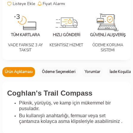
Listeye Ekle
Fiyat Alarmı
TÜM KARTLARA
HIZLI GÖNDERİ
GÜVENLİ ALIŞVERİŞ
VADE FARKSIZ 3 AY
KESİNTİSİZ HİZMET
ÖDEME KORUMA
TAKSİT
SİSTEMİ
Ürün Açıklaması
Ödeme Seçenekleri
Yorumlar
İade Koşullar
Coghlan's Trail Compass
Piknik, yürüyüş, ve kamp için mükemmel bir
pusuladır.
Bu kullanışlı anahtarlığı, fermuar veya sırt
çantanıza kolayca asma klipsleriyle asabilirsiniz .