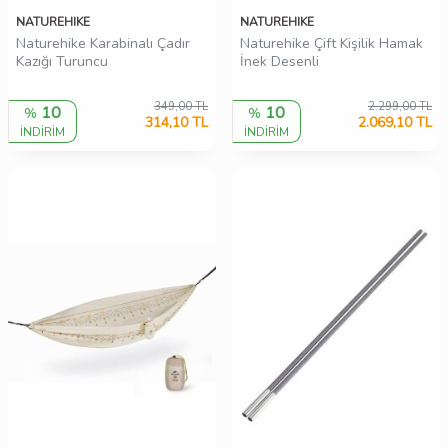
NATUREHIKE
NATUREHIKE
Naturehike Karabinalı Çadır
Naturehike Çift Kişilik Hamak
Kazığı Turuncu
İnek Desenli
349,00
TL
2.299,00
TL
10
10
%
%
314,10
TL
2.069,10
TL
İNDİRİM
İNDİRİM