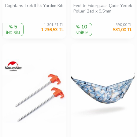
Coghlans Trek II İlk Yardım Kiti
Evolite Fiberglass Çadır Yedek
Polleri 2ad x 9,5mm
1.301,61
TL
590,00
TL
5
10
%
%
1.236,53
TL
531,00
TL
İNDİRİM
İNDİRİM