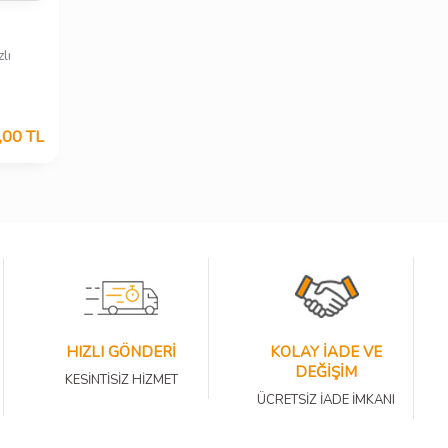
lı
,00
TL
HIZLI GÖNDERİ
KOLAY İADE VE
DEĞİŞİM
KESİNTİSİZ HİZMET
ÜCRETSİZ İADE İMKANI