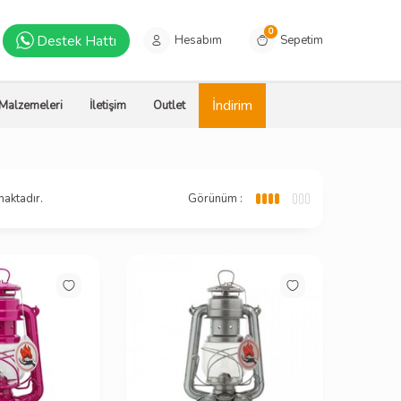
0
Destek Hattı
Hesabım
Sepetim
İndirim
 Malzemeleri
İletişim
Outlet
aktadır.
Görünüm :