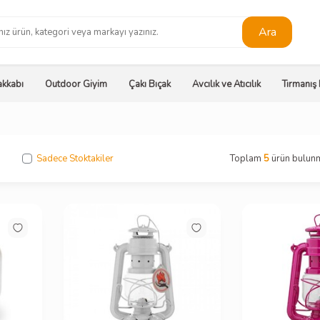
Ara
kkabı
Outdoor Giyim
Çakı Bıçak
Avcılık ve Atıcılık
Tırmanış
Sadece Stoktakiler
Toplam
5
ürün bulunm