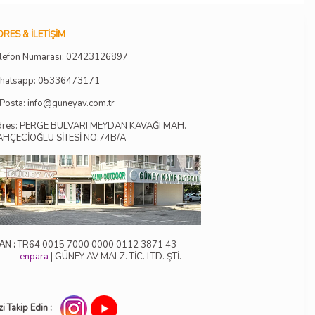
RES & İLETIŞIM
lefon Numarası:
02423126897
hatsapp: 05336473171
Posta:
info@guneyav.com.tr
dres: PERGE BULVARI MEYDAN KAVAĞI MAH.
AHÇECİOĞLU SİTESİ NO:74B/A
AN :
TR64 0015 7000 0000 0112 3871 43
enpara
| GÜNEY AV MALZ. TİC. LTD. ŞTİ.
zi Takip Edin :