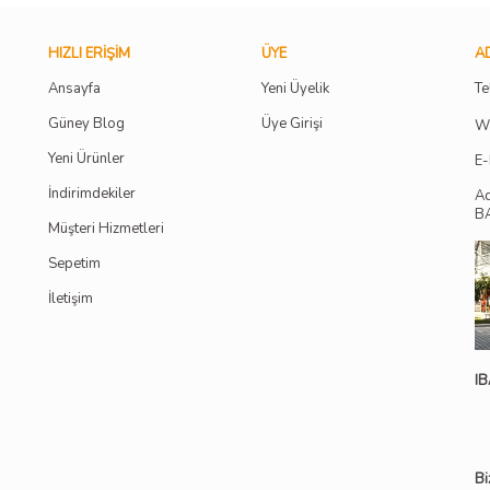
HIZLI ERIŞIM
ÜYE
AD
Ansayfa
Yeni Üyelik
Te
Güney Blog
Üye Girişi
W
Yeni Ürünler
E-
İndirimdekiler
A
B
Müşteri Hizmetleri
Sepetim
İletişim
IB
Bi