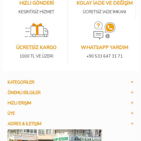
HIZLI GÖNDERİ
KOLAY İADE VE DEĞİŞİM
KESİNTİSİZ HİZMET
ÜCRETSİZ İADE İMKANI
ÜCRETSİZ KARGO
WHATSAPP YARDIM
1000 TL VE ÜZERİ
+90 533 647 31 71
KATEGORILER
ÖNEMLI BILGILER
HIZLI ERIŞIM
ÜYE
ADRES & İLETIŞIM