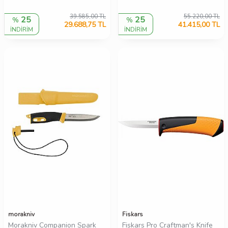
39.585,00
TL
55.220,00
TL
25
25
%
%
29.688,75
TL
41.415,00
TL
İNDİRİM
İNDİRİM
morakniv
Fiskars
Morakniv Companion Spark
Fiskars Pro Craftman's Knife