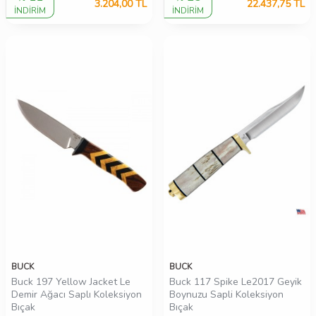
3.204,00
TL
22.437,75
TL
İNDİRİM
İNDİRİM
BUCK
BUCK
Buck 197 Yellow Jacket Le
Buck 117 Spike Le2017 Geyik
Demir Ağacı Saplı Koleksiyon
Boynuzu Sapli Koleksiyon
Bıçak
Bıçak