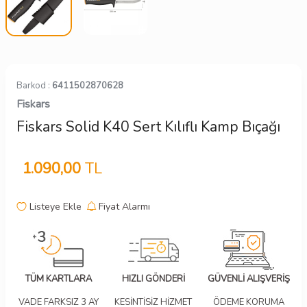
Barkod :
6411502870628
Fiskars
Fiskars Solid K40 Sert Kılıflı Kamp Bıçağı
1.090,00
TL
Listeye Ekle
Fiyat Alarmı
TÜM KARTLARA
HIZLI GÖNDERİ
GÜVENLİ ALIŞVERİŞ
VADE FARKSIZ 3 AY
KESİNTİSİZ HİZMET
ÖDEME KORUMA