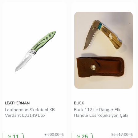
LEATHERMAN
BUCK
Leatherman Skeletool KB
Buck 112 Le Ranger Elk
Verdant 833149 Box
Handle Eos Koleksiyon Çakı
3.600,00
TL
29.917,00
TL
11
25
%
%