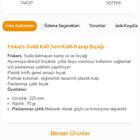
TAKSİT
SİSTEMİ
Ürün Açıklaması
Ödeme Seçenekleri
Yorumlar
İade Koşullar
Fiskars Solid K40 Sert Kılıflı Kamp Bıçağı
Fiskars
, Suda batmayan kamp ve av bıçağı
Aşınmaya dirençli bıçaklar, yıllar boyu sorunsuz kullanımı sağlamak
için paslanmaz çelikten yapılmıştır
Plastik kılıflı genel amaçlı bıçak
Parmak korumalı, ergonomik tasarımlı plastik kulp
Paslanmaz çelik bıçak
Özellikler:
Uzunluk: 225 mm
Ağırlık: 70 gr
Paslanmaz çelik
Mekanik olarak güçlü ve korozyona dayanıklı
Benzer Ürünler