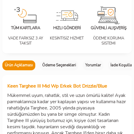
TÜM KARTLARA
HIZLI GÖNDERİ
GÜVENLİ ALIŞVERİŞ
VADE FARKSIZ 3 AY
KESİNTİSİZ HİZMET
ÖDEME KORUMA
TAKSİT
SİSTEMİ
Ürün Açıklaması
Ödeme Seçenekleri
Yorumlar
İade Koşullar
Keen Targhee III Mid Wp Erkek Bot Drizzle/Blue
Mükemmel uyum, rahatlık, stil ve uzun ömürlü kalite! Ayak
parmaklarınıza kadar yer kaplayan yapısı ve kullanıma hazır
rahatlığıyla Targhee, 2005 yılında piyasaya
sürdüğümüzden bu yana bir simge olmuştur. Kadın
Targhee III yürüyüş botumuz için, kişiye özel tasarlanan
kesimi taşıdık. hayranların sevdiği dayanıklılığı ve
performansı koruyun. Ancak Targhee II'den biraz daha şık