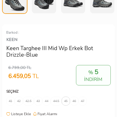
Barkod :
KEEN
Keen Targhee III Mid Wp Erkek Bot
Drizzle-Blue
6.799,00
TL
5
%
6.459,05
TL
İNDİRİM
SEÇINIZ
41
42
42.5
43
44
44.5
45
46
47
Listeye Ekle
Fiyat Alarmı