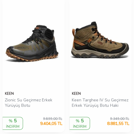
KEEN
KEEN
Zionic Su Geçirmez Erkek
Keen Targhee IV Su Geçirmez
Yürüyüş Botu
Erkek Yürüyüş Botu Haki
9.899,00
TL
9.349,00
TL
5
5
%
%
9.404,05
TL
8.881,55
TL
İNDİRİM
İNDİRİM