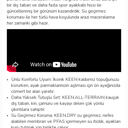
bir dış taban ve daha fazla spor ayakkabı hissi ile
güncellenmiş bir görünüm kazandırdık. Su geçirmez
koruması ile her türlü hava koşulunda arazi maceralarına
her zamanki gibi hazır.
Ünlü Konforlu Uyum: İkonik KEEN kalıbımız topuğunuzu
korurken, ayak parmaklarınızın açılması için ön ayağınızda
cömert bir alan yaratır.
Daha Yüksek Tutuşlu Sırt: KEEN.ALL-TERRAIN kauçuk
dış taban, kiri, çamuru ve kayayı delen çok yönlü
çıkıntılara sahiptir.
Su Geçirmez Koruma: KEEN.DRY su geçirmez, nefes
alabilen membran ve PFAS içermeyen su iticilik, ayakları
kuru tutmak için birlikte çalışır.