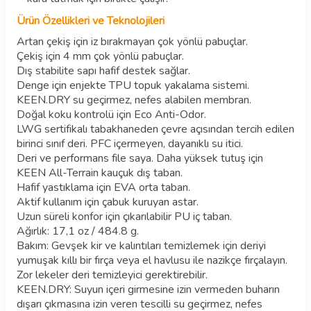
Ürün Özellikleri ve Teknolojileri
Artan çekiş için iz bırakmayan çok yönlü pabuçlar.
Çekiş için 4 mm çok yönlü pabuçlar.
Dış stabilite sapı hafif destek sağlar.
Denge için enjekte TPU topuk yakalama sistemi.
KEEN.DRY su geçirmez, nefes alabilen membran.
Doğal koku kontrolü için Eco Anti-Odor.
LWG sertifikalı tabakhaneden çevre açısından tercih edilen
birinci sınıf deri. PFC içermeyen, dayanıklı su itici.
Deri ve performans file saya. Daha yüksek tutuş için
KEEN All-Terrain kauçuk dış taban.
Hafif yastıklama için EVA orta taban.
Aktif kullanım için çabuk kuruyan astar.
Uzun süreli konfor için çıkarılabilir PU iç taban.
Ağırlık: 17,1 oz / 484.8 g.
Bakım: Gevşek kir ve kalıntıları temizlemek için deriyi
yumuşak kıllı bir fırça veya el havlusu ile nazikçe fırçalayın.
Zor lekeler deri temizleyici gerektirebilir.
KEEN.DRY: Suyun içeri girmesine izin vermeden buharın
dışarı çıkmasına izin veren tescilli su geçirmez, nefes