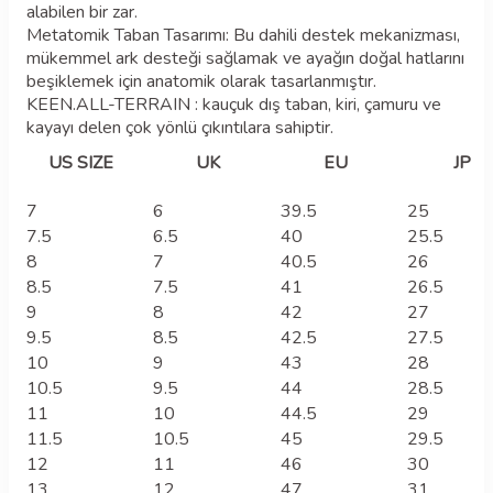
alabilen bir zar.
Metatomik Taban Tasarımı: Bu dahili destek mekanizması,
mükemmel ark desteği sağlamak ve ayağın doğal hatlarını
beşiklemek için anatomik olarak tasarlanmıştır.
KEEN.ALL-TERRAIN : kauçuk dış taban, kiri, çamuru ve
kayayı delen çok yönlü çıkıntılara sahiptir.
US SIZE
UK
EU
JP
7
6
39.5
25
7.5
6.5
40
25.5
8
7
40.5
26
8.5
7.5
41
26.5
9
8
42
27
9.5
8.5
42.5
27.5
10
9
43
28
10.5
9.5
44
28.5
11
10
44.5
29
11.5
10.5
45
29.5
12
11
46
30
13
12
47
31