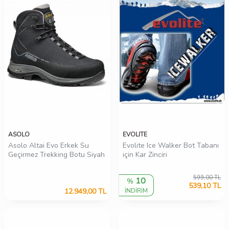
ASOLO
EVOLITE
Asolo Altai Evo Erkek Su
Evolite Ice Walker Bot Tabanı
Geçirmez Trekking Botu Siyah
için Kar Zinciri
599,00
TL
10
%
539,10
TL
12.949,00
TL
İNDİRİM