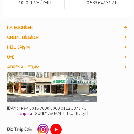
1000 TL VE ÜZERİ
+90 533 647 31 71
KATEGORILER
ÖNEMLI BILGILER
HIZLI ERIŞIM
ÜYE
ADRES & İLETIŞIM
IBAN :
TR64 0015 7000 0000 0112 3871 43
enpara
| GÜNEY AV MALZ. TİC. LTD. ŞTİ.
Bizi Takip Edin :