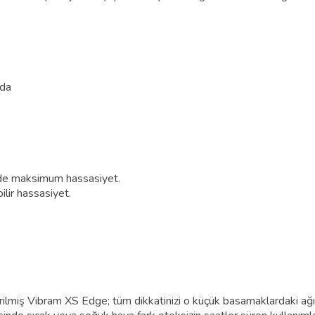
mda
de maksimum hassasiyet.
ilir hassasiyet.
lmiş Vibram XS Edge; tüm dikkatinizi o küçük basamaklardaki ağır