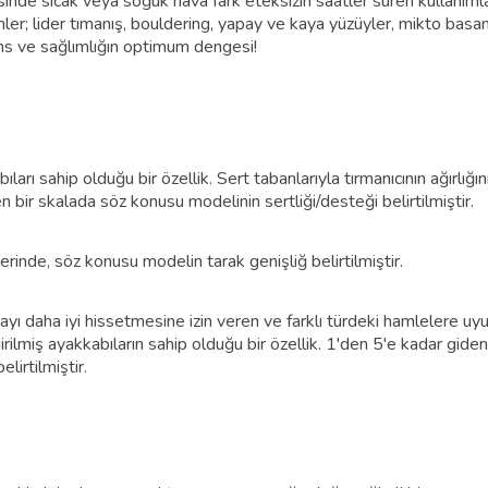
esinde sıcak veya soğuk hava fark eteksizin saatler süren kullanıml
linler; lider tımanış, bouldering, yapay ve kaya yüzüyler, mikto b
ns ve sağlımlığın optimum dengesi!
ları sahip olduğu bir özellik. Sert tabanlarıyla tırmanıcının ağırlığı
 bir skalada söz konusu modelinin sertliği/desteği belirtilmiştir.
erinde, söz konusu modelin tarak genişliğ belirtilmiştir.
ayayı daha iyi hissetmesine izin veren ve farklı türdeki hamlelere 
dirilmiş ayakkabıların sahip olduğu bir özellik. 1'den 5'e kadar gi
lirtilmiştir.