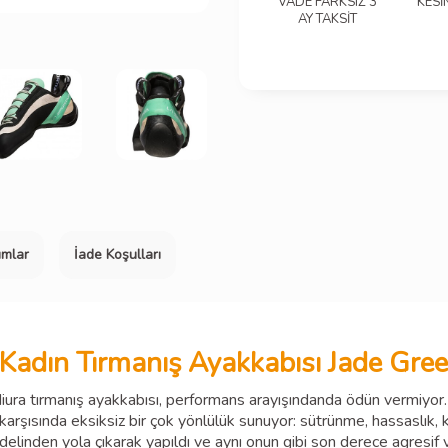
VADE FARKSIZ 3
KESİ
AY TAKSİT
umlar
İade Koşulları
Kadın Tırmanış Ayakkabısı Jade Gre
 Miura tırmanış ayakkabısı, performans arayışındanda ödün vermiyor.
rşısında eksiksiz bir çok yönlülük sunuyor: sütrünme, hassaslık, küç
delinden yola çıkarak yapıldı ve aynı onun gibi son derece agresif