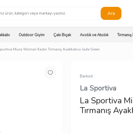
Ara
kkabı
Outdoor Giyim
Çakı Bıçak
Avcılık ve Atıcılık
Tırmanış
Sportiva Miura Woman Kadın Tırmanış Ayakkabısı Jade Green
Barkod :
La Sportiva
La Sportiva 
Tırmanış Ayak