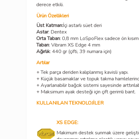
derece etkili.
Ürün Özellikleri
Üst Katman:
İçi astarlı süet deri
Astar
: Dentex
Orta Taban
: 0,8 mm LoSpoFlex sadece ön kısı
Taban
: Vibram XS Edge 4 mm
Ağırlık
: 440 gr (çifti, 39 numara için)
Artılar
+ Tek parça deriden kalıplanmış kavisli yapı.
+ Küçük basamaklar ve topuk takma hamlelerin
+ Ayarlanabilir bağcık sistemi sayesinde arttırılab
+ Maksimum ayak desteği için çift gerimli bant.
KULLANILAN TEKNOLOJİLER
XS EDGE:
Makimum destek sunmak üzere geliştiri