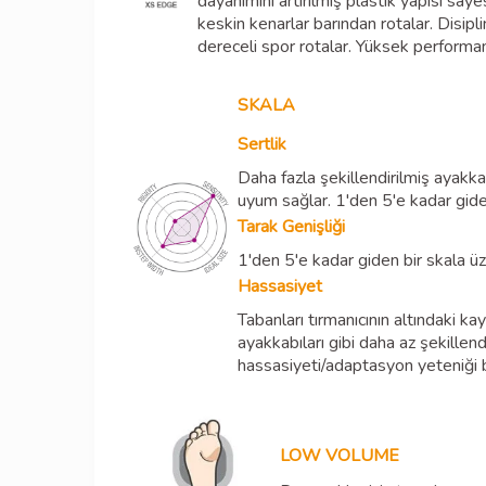
dayanımını artırılmış plastik yapısı say
keskin kenarlar barından rotalar. Disip
dereceli spor rotalar. Yüksek performa
SKALA
Sertlik
Daha fazla şekillendirilmiş ayakkabı
uyum sağlar. 1'den 5'e kadar giden
Tarak Genişliği
1'den 5'e kadar giden bir skala üz
Hassasiyet
Tabanları tırmanıcının altındaki k
ayakkabıları gibi daha az şekillen
hassasiyeti/adaptasyon yeteniği be
LOW VOLUME