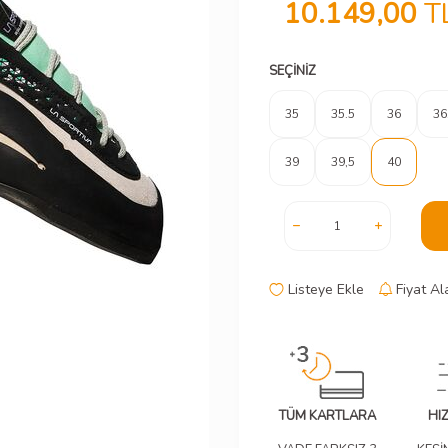
10.149,00
T
SEÇINIZ
35
35.5
36
36
39
39,5
40
Listeye Ekle
Fiyat Al
TÜM KARTLARA
HI