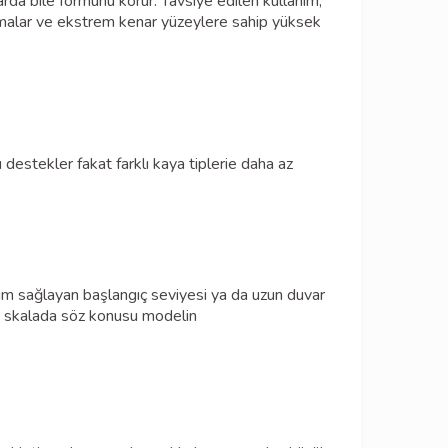
arda bile formunu korur. Tavsiye edilen kullanım;
asamalar ve ekstrem kenar yüzeylere sahip yüksek
nı destekler fakat farklı kaya tiplerie daha az
uyum sağlayan başlangıç seviyesi ya da uzun duvar
den skalada söz konusu modelin