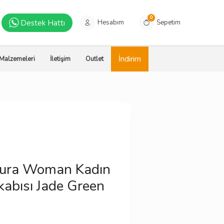
0
Destek Hattı
Hesabım
Sepetim
İndirim
 Malzemeleri
İletişim
Outlet
Miura Woman Kadın
kabısı Jade Green