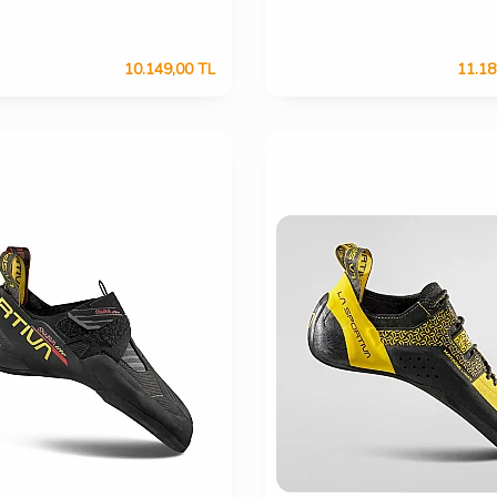
10.149,00
TL
11.18