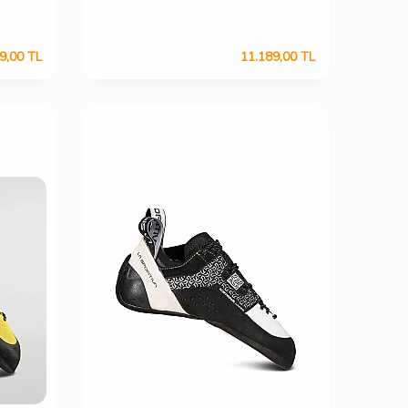
9,00
TL
11.189,00
TL