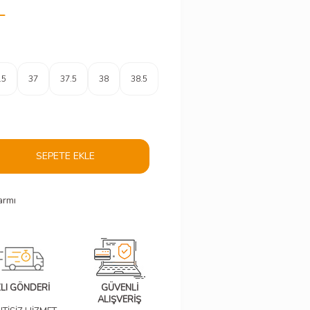
L
.5
37
37.5
38
38.5
SEPETE EKLE
armı
ZLI GÖNDERİ
GÜVENLİ
ALIŞVERİŞ