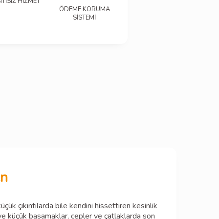
NTİSİZ HİZMET
ÖDEME KORUMA
SİSTEMİ
en
ük çıkıntılarda bile kendini hissettiren kesinlik
 ve küçük basamaklar, cepler ve çatlaklarda son