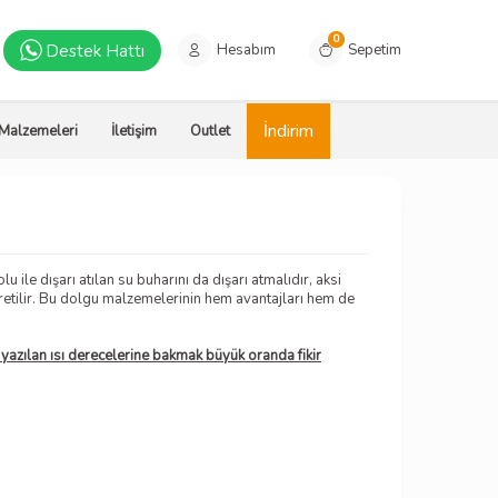
0
Destek Hattı
Hesabım
Sepetim
İndirim
 Malzemeleri
İletişim
Outlet
 ile dışarı atılan su buharını da dışarı atmalıdır, aksi
üretilir. Bu dolgu malzemelerinin hem avantajları hem de
 yazılan ısı derecelerine bakmak büyük oranda fikir