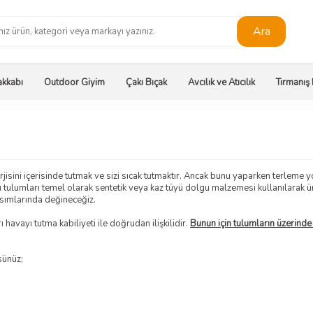
Ara
kkabı
Outdoor Giyim
Çakı Bıçak
Avcılık ve Atıcılık
Tırmanış
isini içerisinde tutmak ve sizi sıcak tutmaktır. Ancak bunu yaparken terleme yolu
ku tulumları temel olarak sentetik veya kaz tüyü dolgu malzemesi kullanılarak 
ısımlarında değineceğiz.
havayı tutma kabiliyeti ile doğrudan ilişkilidir.
Bunun için tulumların üzerinde
sünüz;