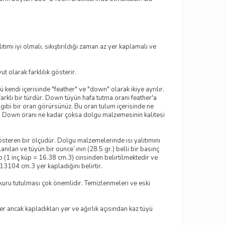
 iyi olmalı, sıkıştırıldığı zaman az yer kaplamalı ve
t olarak farklılık gösterir.
kendi içerisinde "feather" ve "down" olarak ikiye ayrılır.
arklı bir türdür. Down tüyün hafa tutma oranı feather'a
gibi bir oran görürsünüz. Bu oran tulum içerisinde ne
r. Down oranı ne kadar çoksa dolgu malzemesinin kalitesi
gösteren bir ölçüdür. Dolgu malzemelerinde ısı yalıtımını
ılan ve tüyün bir ounce`ının (28.5 gr.) belli bir basınç
 (1 inç küp = 16.38 cm.3) cinsinden belirtilmektedir ve
3104 cm.3 yer kapladığını belirtir.
ın kuru tutulması çok önemlidir. Temizlenmeleri ve eski
r ancak kapladıkları yer ve ağırlık açısından kaz tüyü