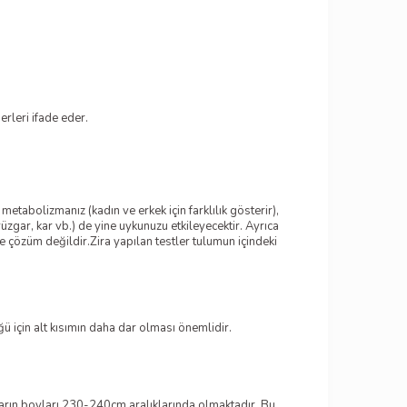
erleri ifade eder.
tabolizmanız (kadın ve erkek için farklılık gösterir),
üzgar, kar vb.) de yine uykunuzu etkileyecektir. Ayrıca
e çözüm değildir.Zira yapılan testler tulumun içindeki
ü için alt kısımın daha dar olması önemlidir.
mların boyları 230-240cm aralıklarında olmaktadır. Bu