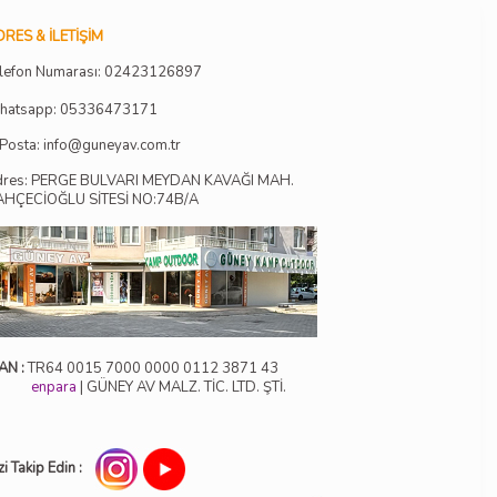
RES & İLETIŞIM
lefon Numarası:
02423126897
hatsapp: 05336473171
Posta:
info@guneyav.com.tr
dres: PERGE BULVARI MEYDAN KAVAĞI MAH.
AHÇECİOĞLU SİTESİ NO:74B/A
AN :
TR64 0015 7000 0000 0112 3871 43
enpara
| GÜNEY AV MALZ. TİC. LTD. ŞTİ.
zi Takip Edin :