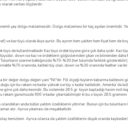
olarak verilen ölçülerdir.
i şey dolgu malzemesidir. Dolgu malzemesi bir kaç açıdan önemlidir. Yalıtımı
) ve kaz tüyü olarak ikiye ayrılır. Bu ayırım hem yalıtım hem fiyat hem de boyu
 tüyü de kullanılmaktadır Kaz tüyü ördek tüyüne göre çok daha iyidir. Kaz tüyü 
uş tüyüdür, down ise kaz ve ördeklerin göğüslerinden çıkan ve bilinenden daha f
Tulumların üzerine baktığınızda %70-%30 (her tulumda farklılık gösterebilir) 
örnekte %70 oranında, kaliteli tüy olan, down ve %30 oranında feather vardı
bir değer dolgu değeri yani "fill"dir. Fill ölçeği tüylerin kabarma kalitesini 
ğu için bu rakam ne kadar yüksek ise tüy o kadar kalitelidir. Amerika`da kullan
me göre çok daha kesindir. Bu sistemde 28.5 gr. tüyün kapladığı hacim inch küp
u rakam günümüzde 900`e kadar çıkarılabilmiştir ki bu o tüyün 28.5 gramının 1
 ıslandıkları anda bütün yalıtım özelliklerini yitirirler. Bunun için bu tulumlar
 zaman alır. Ayrıca yıkaması da meşakkatlidir.
ay temizlenir. Ayrıca ıslansa da yalıtım özelliklerini düşük oranda kaybederle