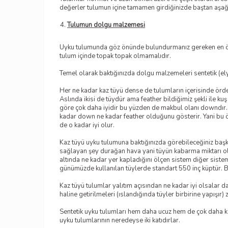
değerler tulumun içine tamamen girdiğinizde baştan aşağı 
Tulumun dolgu malzemesi
Uyku tulumunda göz önünde bulundurmanız gereken en öneml
tulum içinde topak topak olmamalıdır.
Temel olarak baktığınızda dolgu malzemeleri sentetik (elyaf
Her ne kadar kaz tüyü dense de tulumların içerisinde ördek
Aslında ikisi de tüydür ama feather bildiğimiz şekli ile k
göre çok daha iyidir bu yüzden de makbul olanı downdır. 
kadar down ne kadar feather olduğunu gösterir. Yani bu 
de o kadar iyi olur.
Kaz tüyü uyku tulumuna baktığınızda görebileceğiniz başka 
sağlayan şey durağan hava yani tüyün kabarma miktarı oldu
altında ne kadar yer kapladığını ölçen sistem diğer siste
günümüzde kullanılan tüylerde standart 550 inç küptür. B
Kaz tüyü tulumlar yalıtım açısından ne kadar iyi olsalar da
haline getirilmeleri (ıslandığında tüyler birbirine yapışır)
Sentetik uyku tulumları hem daha ucuz hem de çok daha kol
uyku tulumlarının neredeyse iki katıdırlar.