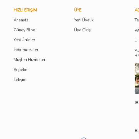
HIZLI ERIŞIM
ÜYE
AD
Ansayfa
Yeni Üyelik
Te
Güney Blog
Üye Girişi
W
Yeni Ürünler
E-
İndirimdekiler
A
B
Müşteri Hizmetleri
Sepetim
İletişim
IB
Bi