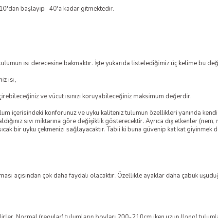
+10'dan başlayıp -40'a kadar gitmektedir.
ulumun ısı derecesine bakmaktır. İşte yukarıda listelediğimiz üç kelime bu değ
z ısı,
rebileceğiniz ve vücut ısınızı koruyabileceğiniz maksimum değerdir.
 içerisindeki konforunuz ve uyku kaliteniz tulumun özellikleri yanında kendi me
ğınız sıvı miktarına göre değişiklik gösterecektir. Ayrıca dış etkenler (nem, r
ıcak bir uyku çekmenizi sağlayacaktır. Tabii ki buna güvenip kat kat giyinmek d
ası açısından çok daha faydalı olacaktır. Özellikle ayaklar daha çabuk üşüdüğ
tilirler. Normal (regular) tulumların boyları 200-210cm iken uzun (long) tulu