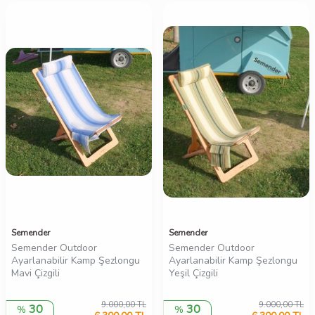
Semender
Semender
Semender Outdoor
Semender Outdoor
Ayarlanabilir Kamp Şezlongu
Ayarlanabilir Kamp Şezlongu
Mavi Çizgili
Yeşil Çizgili
9.000,00
TL
9.000,00
TL
30
30
%
%