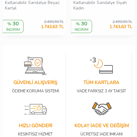
Katlanabilir Sandalye Beyaz
Katlanabilir Sandalye Siyah
Kartal
Kadın
2.490,90
TL
2.490,90
TL
30
30
%
%
1.743,63
TL
1.743,63
TL
İNDİRİM
İNDİRİM
GÜVENLİ ALIŞVERİŞ
TÜM KARTLARA
ÖDEME KORUMA SİSTEMİ
VADE FARKSIZ 3 AY TAKSİT
HIZLI GÖNDERİ
KOLAY İADE VE DEĞİŞİM
KESİNTİSİZ HİZMET
ÜCRETSİZ İADE İMKANI