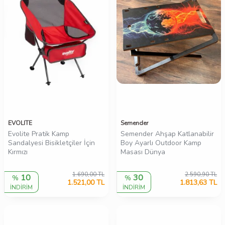
EVOLITE
Semender
Evolite Pratik Kamp
Semender Ahşap Katlanabilir
Sandalyesi Bisikletçiler İçin
Boy Ayarlı Outdoor Kamp
Kırmızı
Masası Dünya
1.690,00
TL
2.590,90
TL
10
30
%
%
1.521,00
TL
1.813,63
TL
İNDİRİM
İNDİRİM