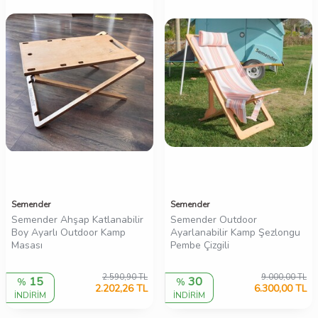
Semender
Semender
Semender Ahşap Katlanabilir
Semender Outdoor
Boy Ayarlı Outdoor Kamp
Ayarlanabilir Kamp Şezlongu
Masası
Pembe Çizgili
2.590,90
TL
9.000,00
TL
15
30
%
%
2.202,26
TL
6.300,00
TL
İNDİRİM
İNDİRİM