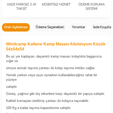
VADE FARKSIZ 3 AY
KESİNTİSİZ HİZMET
ÖDEME KORUMA
TAKSİT
SİSTEMİ
Ürün Açıklaması
Ödeme Seçenekleri
Yorumlar
İade Koşullar
Windcamp Katlanır Kamp Masası Alüminyum Küçük
54x54x54
Bu az yer kaplayan, dayanıklı kamp masası kolaylıkla bagajınıza
sığar ve
omuza asmalı taşıma çantası ile kolay taşıma imkânı sağlar.
Yemek yerken veya oyun oynarken kullanabileceğiniz rahat bir
yüzeye
sahiptir.
Güneş, yağmur gibi dış etkenlere karşı dayanıklı bir yapıya sahiptir.
Kaliteli kumaştan üretilmiş çantası ile kolayca taşınabilir.
100 Kg a kadar taşıma kapasitesine sahiptir.