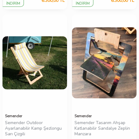
6.300,00
TL
6.300,00
TL
İNDİRİM
İNDİRİM
Semender
Semender
Semender Outdoor
Semender Tasarım Ahşap
Ayarlanabilir Kamp Şezlongu
Katlanabilir Sandalye Zeplin
Sarı Çizgili
Manzara