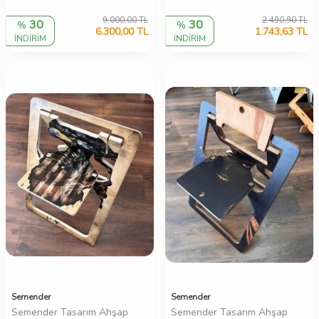
9.000,00
TL
2.490,90
TL
30
30
%
%
6.300,00
TL
1.743,63
TL
İNDİRİM
İNDİRİM
Semender
Semender
Semender Tasarım Ahşap
Semender Tasarım Ahşap