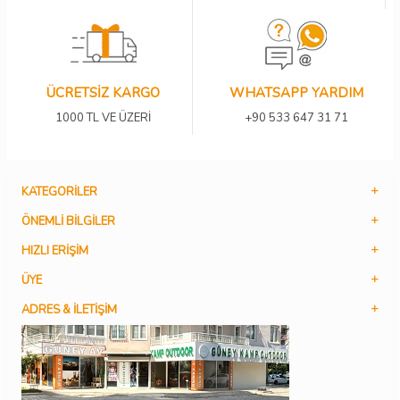
ÜCRETSİZ KARGO
WHATSAPP YARDIM
1000 TL VE ÜZERİ
+90 533 647 31 71
KATEGORILER
ÖNEMLI BILGILER
HIZLI ERIŞIM
ÜYE
ADRES & İLETIŞIM